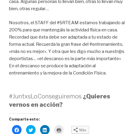
casa. Algunas personas lo llevan bien, otras lo llevan muy
bien, otras regular…
Nosotros, el STAFF del #SRTEAM estamos trabajando al
200% para que mantengáis la actividad física en casa.
Recordad que ésta debe ser adaptada a tu estado de
forma actual. Recuerda la gran frase del #entrenamiento,
«más no es mejor». Y otra que les digo mucho a nuestr@s
deportistas… «el descanso es la parte más importante»
En el descanso se produce la adaptación al
entrenamiento y la mejora de la Condición Física.
#JuntxsLoConseguiremos
¿Quieres
vernos en acción?
Comparte esto:
H
H
H
H
Más
a
a
a
a