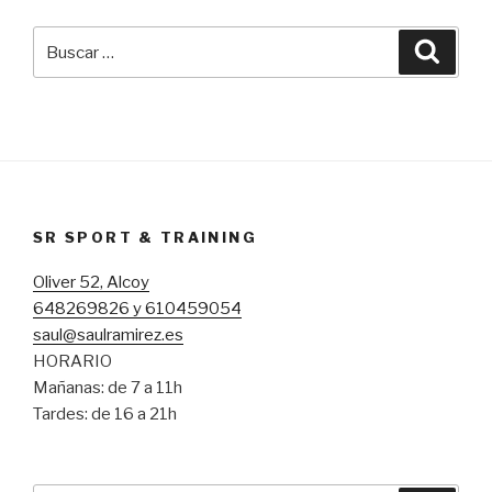
Buscar
Busca
por:
SR SPORT & TRAINING
Oliver 52, Alcoy
648269826 y 610459054
saul@saulramirez.es
HORARIO
Mañanas: de 7 a 11h
Tardes: de 16 a 21h