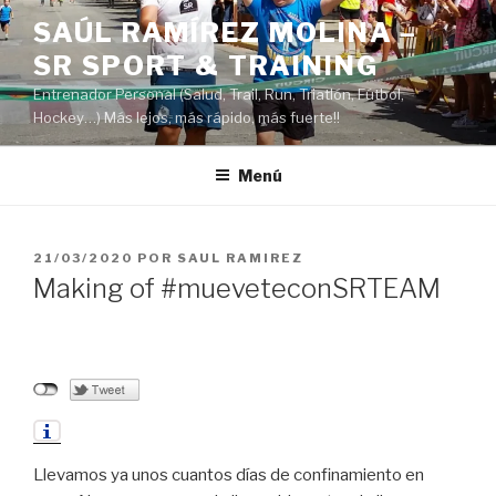
Saltar
SAÚL RAMÍREZ MOLINA –
al
SR SPORT & TRAINING
contenido
Entrenador Personal (Salud, Trail, Run, Triatlón, Fútbol,
Hockey…) Más lejos, más rápido, más fuerte!!
Menú
PUBLICADO
21/03/2020
POR
SAUL RAMIREZ
EL
Making of #mueveteconSRTEAM
Llevamos ya unos cuantos días de confinamiento en