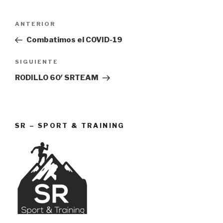
Navegación
Entrada
ANTERIOR
de
anterior:
Combatimos el COVID-19
entradas
Siguiente
SIGUIENTE
entrada
RODILLO 60′ SRTEAM
SR – SPORT & TRAINING