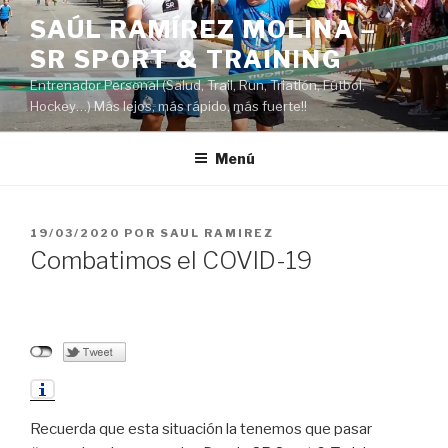
Saltar
SAÚL RAMÍREZ MOLINA –
al
SR SPORT & TRAINING
contenido
Entrenador Personal (Salud, Trail, Run, Triatlón, Fútbol,
Hockey…) Más lejos, más rápido, más fuerte!!
Menú
PUBLICADO
19/03/2020
POR
SAUL RAMIREZ
EL
Combatimos el COVID-19
Recuerda que esta situación la tenemos que pasar