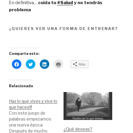
En definitiva…
cuida tu
#
Salud
y no tendrás
problema
¿QUIERES VER UNA FORMA DE ENTRENAR?
Comparte esto:
H
H
H
H
Más
a
a
a
a
z
z
z
z
c
c
c
c
l
l
l
l
i
i
i
i
c
c
c
c
Relacionado
p
p
p
p
a
a
a
a
r
r
r
r
a
a
a
a
Haz lo que vives y vive lo
c
c
c
i
o
o
o
m
que haces!!!
m
m
m
p
Con este juego de
p
p
p
r
a
a
a
i
palabras empezamos
r
r
r
m
t
t
t
i
una nueva época.
i
i
i
r
¿Qué deseas?
Después de mucho
r
r
r
(