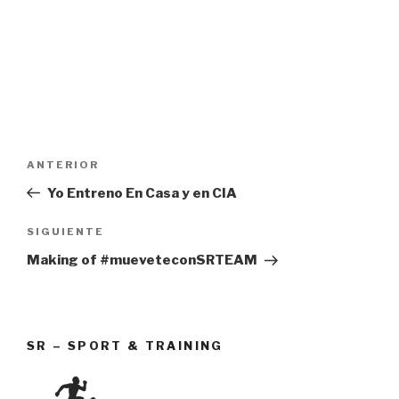
Navegación
Entrada
ANTERIOR
de
anterior:
Yo Entreno En Casa y en CIA
entradas
Siguiente
SIGUIENTE
entrada
Making of #mueveteconSRTEAM
SR – SPORT & TRAINING