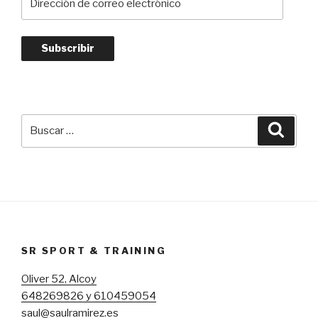
de
correo
electrónico
Subscribir
Buscar
Busca
por:
SR SPORT & TRAINING
Oliver 52, Alcoy
648269826 y 610459054
saul@saulramirez.es