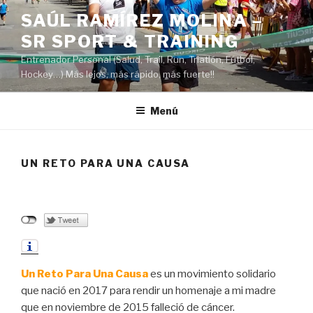
Saltar
SAÚL RAMÍREZ MOLINA –
al
SR SPORT & TRAINING
contenido
Entrenador Personal (Salud, Trail, Run, Triatlón, Fútbol,
Hockey…) Más lejos, más rápido, más fuerte!!
Menú
UN RETO PARA UNA CAUSA
Un Reto Para Una Causa
es un movimiento solidario
que nació en 2017 para rendir un homenaje a mi madre
que en noviembre de 2015 falleció de cáncer.