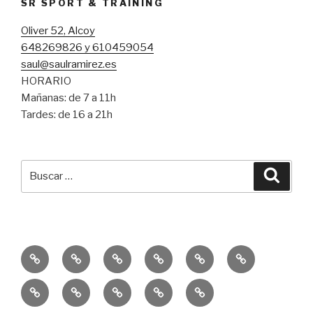
SR SPORT & TRAINING
Oliver 52, Alcoy
648269826 y 610459054
saul@saulramirez.es
HORARIO
Mañanas: de 7 a 11h
Tardes: de 16 a 21h
Buscar
Busca
por:
Inicio
Entrenamiento
Entrenamiento
Consejos
Servicio
Equipo
Personal
Funcional
SR
Educación
Publicaciones
10k
Un
Sprint
Física
–
Solidaria
Reto
Trail