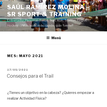
Saltar
SAÚL RAMÍREZ MOLINA –
al
SR SPORT & TRAINING
contenido
Entrenador Personal (Salud, Trail, Run, Triatlón, Fútbol,
Hockey…) Más lejos, más rápido, más fuerte!!
Menú
MES:
MAYO 2021
PUBLICADO
17/05/2021
EL
Consejos para el Trail
¿Tienes un objetivo en la cabeza? ¿Quieres empezar a
realizar Actividad Física?