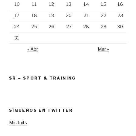
e
n
e
)
10
11
12
13
14
15
16
n
t
n
t
a
t
a
n
a
17
18
19
20
21
22
23
n
a
n
a
n
a
n
u
n
24
25
26
27
28
29
30
u
e
u
e
v
e
v
a
v
31
a
)
a
)
)
« Abr
Mar »
SR – SPORT & TRAINING
SÍGUENOS EN TWITTER
Mis tuits