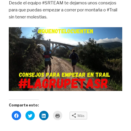
Desde el equipo #SRTEAM te dejamos unos consejos
para que puedas empezar a correr por montaña o #Trail
sin tener molestias.
Comparte esto:
H
H
H
H
Más
a
a
a
a
z
z
z
z
c
c
c
c
l
l
l
l