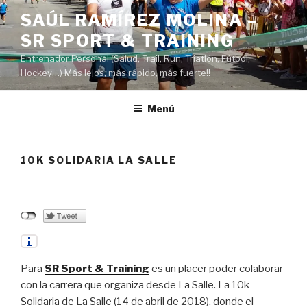
Saltar
SAÚL RAMÍREZ MOLINA –
al
SR SPORT & TRAINING
contenido
Entrenador Personal (Salud, Trail, Run, Triatlón, Fútbol,
Hockey…) Más lejos, más rápido, más fuerte!!
Menú
10K SOLIDARIA LA SALLE
Para
SR Sport & Training
es un placer poder colaborar
con la carrera que organiza desde La Salle. La 10k
Solidaria de La Salle (14 de abril de 2018), donde el