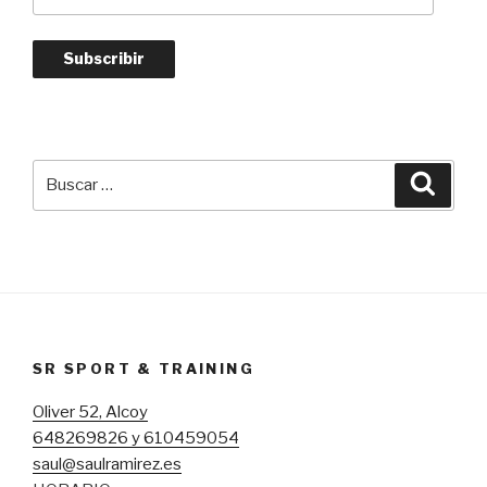
de
correo
electrónico
Subscribir
Buscar
Busca
por:
SR SPORT & TRAINING
Oliver 52, Alcoy
648269826 y 610459054
saul@saulramirez.es