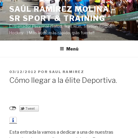
Saltar
SAÚL RAMÍREZ MOLINA –
al
SR SPORT & TRAINING
contenido
Entrenador Personal (Salud, Trail, Run, Triatlón, Fútbol,
Hockey…) Más lejos, más rápido, más fuerte!!
Menú
PUBLICADO
03/12/2012
POR
SAUL RAMIREZ
EL
Cómo llegar a la élite Deportiva.
Esta entrada la vamos a dedicar a una de nuestras