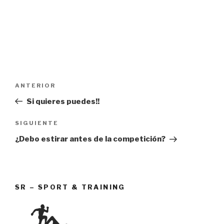
Navegación
Entrada
ANTERIOR
de
anterior:
Si quieres puedes!!
entradas
Siguiente
SIGUIENTE
entrada
¿Debo estirar antes de la competición?
SR – SPORT & TRAINING