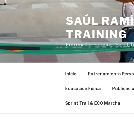
Saltar
al
SAÚL RAMÍ
contenido
TRAINING
Entrenador Personal (Salud, Tra
Inicio
Entrenamiento Perso
Educación Física
Publicaci
Sprint Trail & ECO Marcha