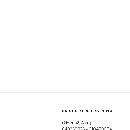
SR SPORT & TRAINING
Oliver 52, Alcoy
648269826 y 610459054