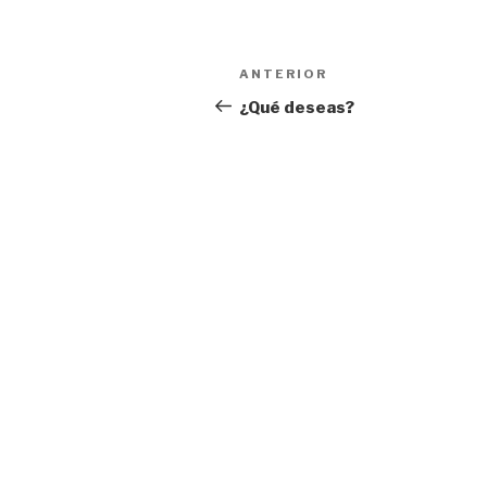
Navegación
Entrada
ANTERIOR
de
anterior:
¿Qué deseas?
entradas