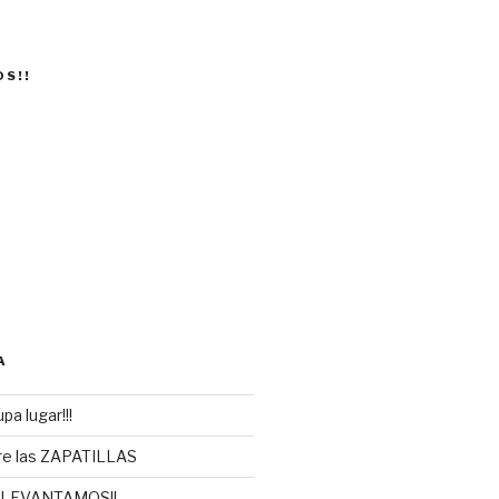
OS!!
A
pa lugar!!!
re las ZAPATILLAS
 LEVANTAMOS!!