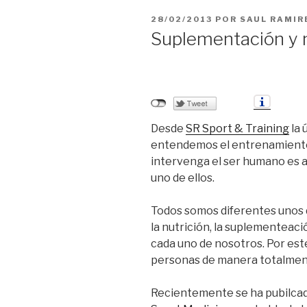
PUBLICADO
28/02/2013
POR
SAUL RAMIR
EL
Suplementación y n
Desde
SR Sport & Training
la 
entendemos el entrenamiento
intervenga el ser humano es a
uno de ellos.
Todos somos diferentes unos d
la nutrición, la suplementeaci
cada uno de nosotros. Por est
personas de manera totalment
Recientemente se ha pubilca