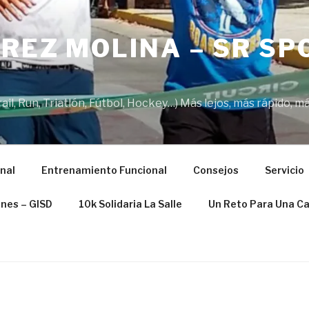
REZ MOLINA – SR SP
il, Run, Triatlón, Fútbol, Hockey…) Más lejos, más rápido, má
nal
Entrenamiento Funcional
Consejos
Servicio
ones – GISD
10k Solidaria La Salle
Un Reto Para Una C