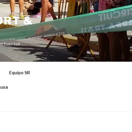
ORT &
s fuerte!!
Equipo SR
ausa