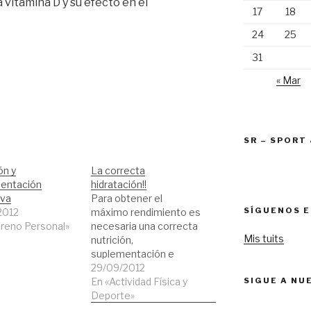
a vitamina D y su efecto en el
17
18
24
25
31
« Mar
SR – SPORT
ón y
La correcta
entación
hidratación!!
iva
Para obtener el
SÍGUENOS E
2012
máximo rendimiento es
treno Personal»
necesaria una correcta
Mis tuits
nutrición,
suplementación e
hidratación. El Dr. Pedro
29/09/2012
SIGUE A NU
Manonelles, presidente
En «Actividad Física y
de la FEMEDE
Deporte»
(Federación de