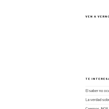
VEN A VERN
TE INTERES
El saber no ocu
La verdad sob
Caemos, NOS