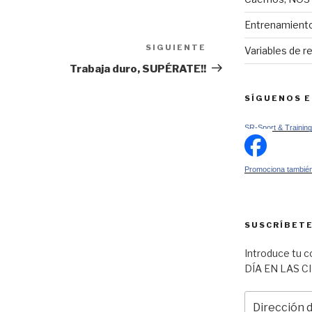
Entrenamiento
SIGUIENTE
Siguiente
Variables de r
entrada
Trabaja duro, SUPÉRATE!!
SÍGUENOS 
SR-Sport & Training
Promociona también
SUSCRÍBETE
Introduce tu c
DÍA EN LAS C
Dirección