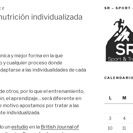
SR – SPORT
EZ
utrición individualizada
única y mejor forma en la que
 y cualquier proceso donde
daptarse a las individualidades de cada
CALENDARI
e otros, por lo que el entrenamiento,
L
M
ón, el aprendizaje… será diferente en
e motivo apostamos por tratar a las
e individualizada.
3
4
do un
estudio
en la
British Journal of
10
11