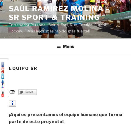
Saltar
SAÚL RAMÍREZ MOLINA –
al
SR SPORT & TRAINING
contenido
Entrenador Personal (Salud, Trail, Run, Triatlón, Fútbol,
Hockey…) Más lejos, más rápido, más fuerte!!
Menú
EQUIPO SR
¡Aquí os presentamos el equipo humano que forma
parte de este proyecto!
.