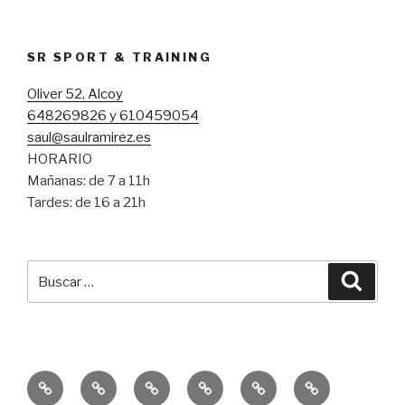
SR SPORT & TRAINING
Oliver 52, Alcoy
648269826 y 610459054
saul@saulramirez.es
HORARIO
Mañanas: de 7 a 11h
Tardes: de 16 a 21h
Buscar
Busca
por:
Inicio
Entrenamiento
Entrenamiento
Consejos
Servicio
Equipo
Personal
Funcional
SR