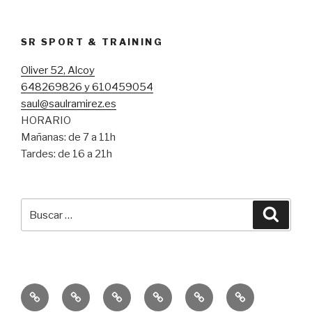
SR SPORT & TRAINING
Oliver 52, Alcoy
648269826 y 610459054
saul@saulramirez.es
HORARIO
Mañanas: de 7 a 11h
Tardes: de 16 a 21h
Buscar
Busca
por:
Inicio
Entrenamiento
Entrenamiento
Consejos
Servicio
Equipo
Personal
Funcional
SR