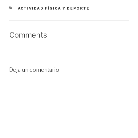
e
v
e
seguimos, no dejamos
v
a
v
CATEGORÍAS
ACTIVIDAD FÍSICA Y DEPORTE
a
)
a
de entrenar,…
)
)
Comments
Deja un comentario