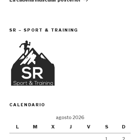
SR – SPORT & TRAINING
CALENDARIO
agosto 2026
L
M
X
J
V
S
D
1
2