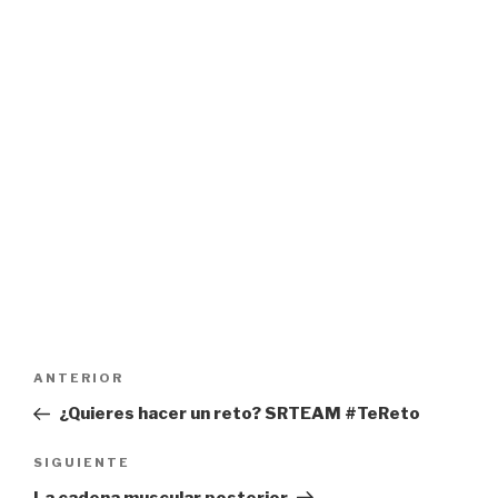
Navegación
Entrada
ANTERIOR
de
anterior:
¿Quieres hacer un reto? SRTEAM #TeReto
entradas
Siguiente
SIGUIENTE
entrada
La cadena muscular posterior