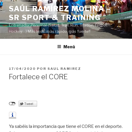
Saltar
SAÚL RAMÍREZ MOLINA –
al
SR SPORT & TRAINING
contenido
Entrenador Personal (Salud, Trail, Run, Triatlón, Fútbol,
Hockey…) Más lejos, más rápido, más fuerte!!
Menú
PUBLICADO
17/04/2020
POR
SAUL RAMIREZ
EL
Fortalece el CORE
Ya sabéis la importancia que tiene el CORE en el deporte.