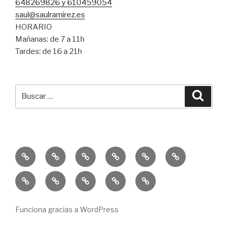
648269826 y 610459054
saul@saulramirez.es
HORARIO
Mañanas: de 7 a 11h
Tardes: de 16 a 21h
Buscar
Busca
por:
Inicio
Entrenamiento
Entrenamiento
Consejos
Servicio
Equipo
Personal
Funcional
SR
Educación
Publicaciones
10k
Un
Sprint
Física
–
Solidaria
Reto
Trail
GISD
La
Para
&
Funciona gracias a WordPress
Salle
Una
ECO