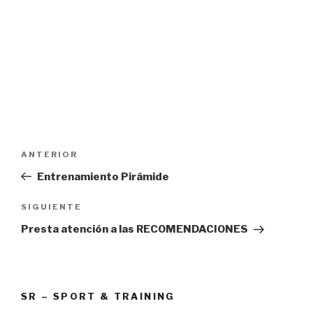
Navegación
Entrada
ANTERIOR
de
anterior:
Entrenamiento Pirámide
entradas
Siguiente
SIGUIENTE
entrada
Presta atención a las RECOMENDACIONES
SR – SPORT & TRAINING