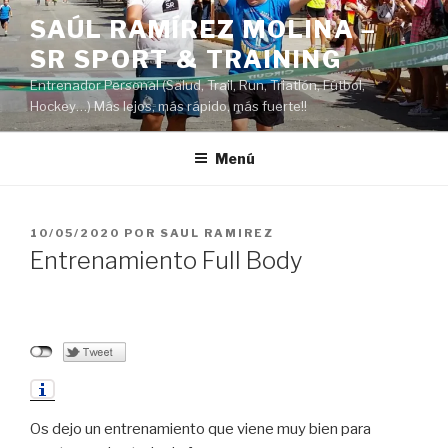
Saltar
SAÚL RAMÍREZ MOLINA –
al
SR SPORT & TRAINING
contenido
Entrenador Personal (Salud, Trail, Run, Triatlón, Fútbol,
Hockey…) Más lejos, más rápido, más fuerte!!
Menú
PUBLICADO
10/05/2020
POR
SAUL RAMIREZ
EL
Entrenamiento Full Body
Os dejo un entrenamiento que viene muy bien para