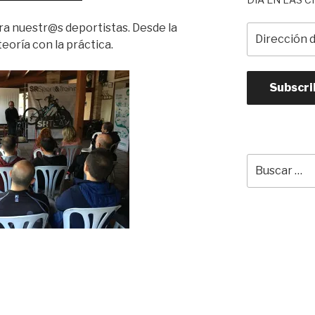
ra nuestr@s deportistas. Desde la
Dirección
eoría con la práctica.
de
correo
electrónico
Subscri
Buscar
por: