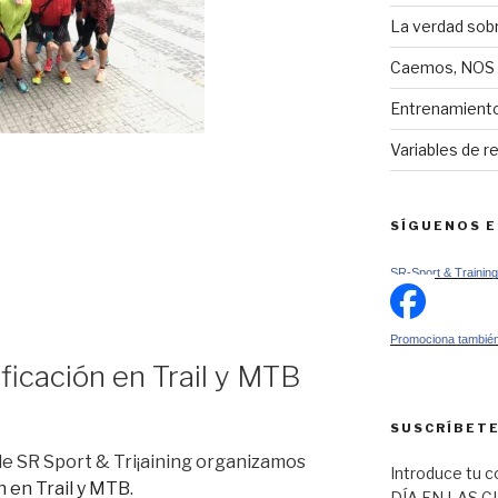
La verdad sob
Caemos, NOS
Entrenamiento
Variables de r
SÍGUENOS 
SR-Sport & Training
Promociona también
ificación en Trail y MTB
SUSCRÍBETE
de SR Sport & Tri¡aining organizamos
Introduce tu c
n en Trail y MTB
.
DÍA EN LAS C