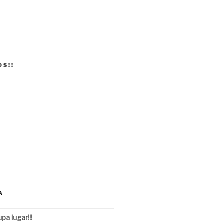
OS!!
A
pa lugar!!!