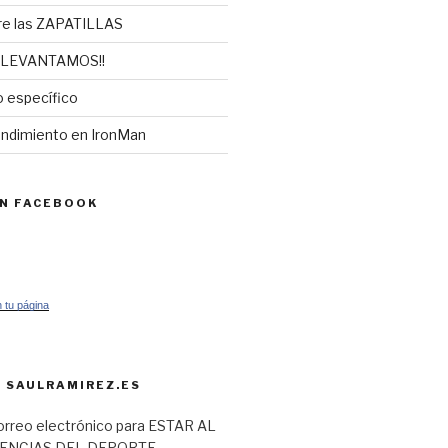
re las ZAPATILLAS
 LEVANTAMOS!!
 específico
endimiento en IronMan
EN FACEBOOK
 tu página
 SAULRAMIREZ.ES
orreo electrónico para ESTAR AL
IENCIAS DEL DEPORTE.