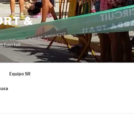
ORT &
s fuerte!!
Equipo SR
ausa