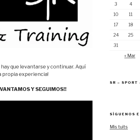
3
4
10
11
17
18
24
25
31
« Mar
hay que levantarse y continuar. Aquí
 propia experiencia!
SR – SPORT
VANTAMOS Y SEGUIMOS!!
SÍGUENOS E
Mis tuits