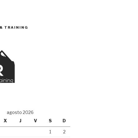
 & TRAINING
O
agosto 2026
X
J
V
S
D
1
2