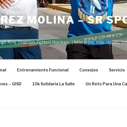
REZ MOLINA – SR SP
il, Run, Triatlón, Fútbol, Hockey…) Más lejos, más rápido, má
nal
Entrenamiento Funcional
Consejos
Servicio
ones – GISD
10k Solidaria La Salle
Un Reto Para Una C