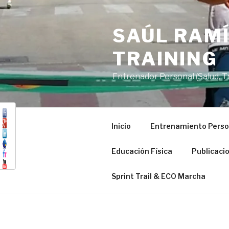
Saltar
al
SAÚL RAMÍ
contenido
TRAINING
Entrenador Personal (Salud, Tra
Inicio
Entrenamiento Perso
Educación Física
Publicaci
Sprint Trail & ECO Marcha