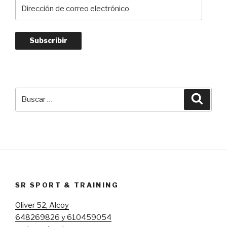
Dirección
de
correo
electrónico
Subscribir
Buscar
Busca
por:
SR SPORT & TRAINING
Oliver 52, Alcoy
648269826 y 610459054