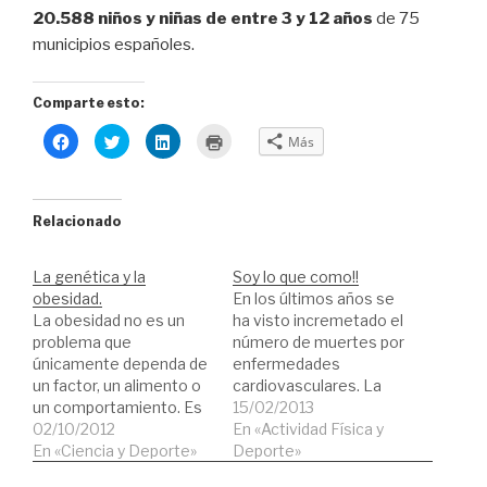
20.588 niños y niñas de entre 3 y 12 años
de 75
municipios españoles.
Comparte esto:
H
H
H
H
Más
a
a
a
a
z
z
z
z
c
c
c
c
l
l
l
l
i
i
i
i
c
c
c
c
Relacionado
p
p
p
p
a
a
a
a
r
r
r
r
a
a
a
a
La genética y la
Soy lo que como!!
c
c
c
i
o
o
o
m
obesidad.
En los últimos años se
m
m
m
p
La obesidad no es un
p
p
p
r
ha visto incremetado el
a
a
a
i
problema que
número de muertes por
r
r
r
m
t
t
t
i
únicamente dependa de
enfermedades
i
i
i
r
un factor, un alimento o
r
r
r
(
cardiovasculares. La
e
e
e
S
un comportamiento. Es
obesidad ha alcanzado
15/02/2013
n
n
n
e
F
T
L
a
algo complejo y que
02/10/2012
unas cifras de
En «Actividad Física y
a
w
i
b
probablemente sea una
En «Ciencia y Deporte»
c
i
n
r
prevalencia tan
Deporte»
e
t
k
e
consecuencia común de
drásticas que
b
t
e
e