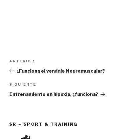
Navegación
Entrada
ANTERIOR
de
anterior:
¿Funciona el vendaje Neuromuscular?
entradas
Siguiente
SIGUIENTE
entrada
Entrenamiento en hipoxia, ¿funciona?
SR – SPORT & TRAINING