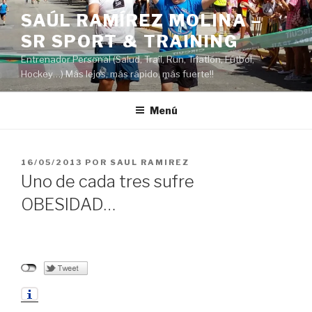
Saltar
SAÚL RAMÍREZ MOLINA –
al
SR SPORT & TRAINING
contenido
Entrenador Personal (Salud, Trail, Run, Triatlón, Fútbol,
Hockey…) Más lejos, más rápido, más fuerte!!
Menú
PUBLICADO
16/05/2013
POR
SAUL RAMIREZ
EL
Uno de cada tres sufre
OBESIDAD…