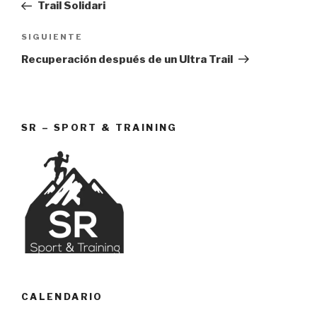
anterior:
Trail Solidari
entradas
Siguiente
SIGUIENTE
entrada
Recuperación después de un Ultra Trail
SR – SPORT & TRAINING
CALENDARIO