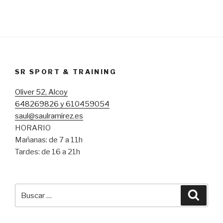
SR SPORT & TRAINING
Oliver 52, Alcoy
648269826 y 610459054
saul@saulramirez.es
HORARIO
Mañanas: de 7 a 11h
Tardes: de 16 a 21h
Buscar
Busca
por: