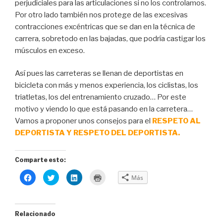
perjudiciales para las articulaciones si no los controlamos.
Por otro lado también nos protege de las excesivas
contracciones excéntricas que se dan en la técnica de
carrera, sobretodo en las bajadas, que podría castigar los
músculos en exceso.
Así pues las carreteras se llenan de deportistas en
bicicleta con más y menos experiencia, los ciclistas, los
triatletas, los del entrenamiento cruzado… Por este
motivo y viendo lo que está pasando en la carretera…
Vamos a proponer unos consejos para el
RESPETO AL
DEPORTISTA Y RESPETO DEL DEPORTISTA.
Comparte esto:
H
H
H
H
Más
a
a
a
a
z
z
z
z
c
c
c
c
l
l
l
l
i
i
i
i
c
c
c
c
Relacionado
p
p
p
p