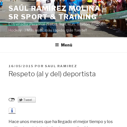
Saltar
SAÚL RAMÍREZ MOLINA –
al
SR SPORT & TRAINING
contenido
Entrenador Personal (Salud, Trail, Run, Triatlón, Fútbol,
Hockey…) Más lejos, más rápido, más fuerte!!
Menú
PUBLICADO
16/05/2015
POR
SAUL RAMIREZ
EL
Respeto (al y del) deportista
Hace unos meses que ha llegado el mejor tiempo y los