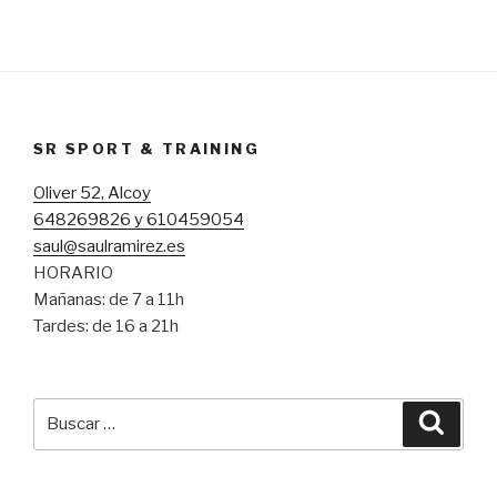
SR SPORT & TRAINING
Oliver 52, Alcoy
648269826 y 610459054
saul@saulramirez.es
HORARIO
Mañanas: de 7 a 11h
Tardes: de 16 a 21h
Buscar
Busca
por: