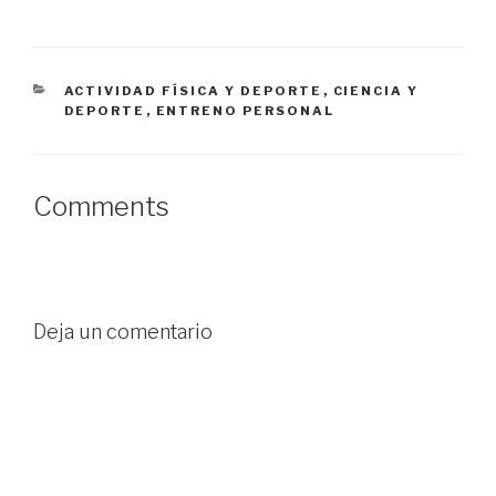
n
t
n
t
a
t
a
n
a
n
a
n
a
n
a
n
u
n
u
e
u
CATEGORÍAS
ACTIVIDAD FÍSICA Y DEPORTE
,
CIENCIA Y
e
v
e
v
a
v
DEPORTE
,
ENTRENO PERSONAL
a
)
a
)
)
Comments
Deja un comentario