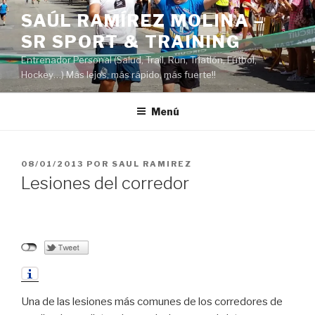
Saltar
SAÚL RAMÍREZ MOLINA –
al
SR SPORT & TRAINING
contenido
Entrenador Personal (Salud, Trail, Run, Triatlón, Fútbol,
Hockey…) Más lejos, más rápido, más fuerte!!
Menú
PUBLICADO
08/01/2013
POR
SAUL RAMIREZ
EL
Lesiones del corredor
Una de las lesiones más comunes de los corredores de