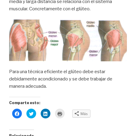
media y larga distancia se relaciona con el sistema
muscular. Concretamente con el glúteo.
Para una técnica eficiente el glúteo debe estar
debidamente acondicionado y se debe trabajar de
manera adecuada.
Comparte esto:
H
H
H
H
Más
a
a
a
a
z
z
z
z
c
c
c
c
l
l
l
l
i
i
i
i
c
c
c
c
Relacionado