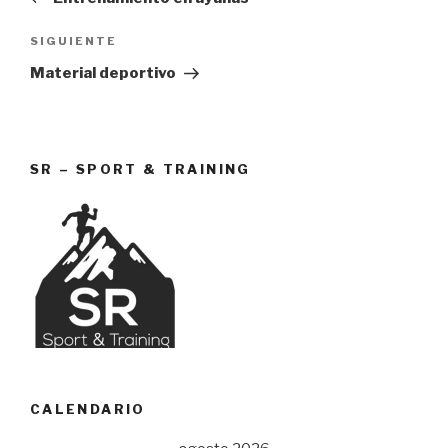
entradas
Siguiente
SIGUIENTE
entrada
Material deportivo
SR – SPORT & TRAINING
CALENDARIO