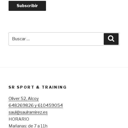
electrónico
Subscribir
Buscar
Busca
por:
SR SPORT & TRAINING
Oliver 52, Alcoy
648269826 y 610459054
saul@saulramirez.es
HORARIO
Mañanas: de 7 a 11h