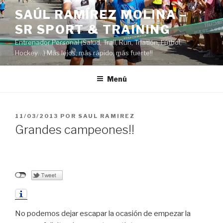
Saltar
SAÚL RAMÍREZ MOLINA –
al
SR SPORT & TRAINING
contenido
Entrenador Personal (Salud, Trail, Run, Triatlón, Fútbol,
Hockey…) Más lejos, más rápido, más fuerte!!
Menú
PUBLICADO
11/03/2013
POR
SAUL RAMIREZ
EL
Grandes campeones!!
No podemos dejar escapar la ocasión de empezar la