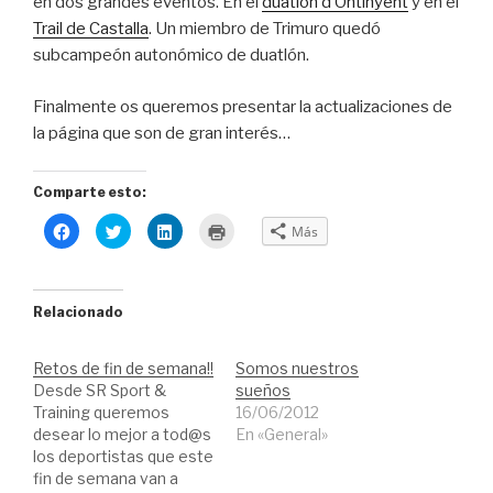
en dos grandes eventos. En el
duatlón d’Ontinyent
y en el
Trail de Castalla
. Un miembro de Trimuro quedó
subcampeón autonómico de duatlón.
Finalmente os queremos presentar la actualizaciones de
la página que son de gran interés…
Comparte esto:
H
H
H
H
Más
a
a
a
a
z
z
z
z
c
c
c
c
l
l
l
l
i
i
i
i
c
c
c
c
Relacionado
p
p
p
p
a
a
a
a
r
r
r
r
a
a
a
a
Retos de fin de semana!!
Somos nuestros
c
c
c
i
o
o
o
m
Desde SR Sport &
sueños
m
m
m
p
Training queremos
p
p
p
r
16/06/2012
a
a
a
i
desear lo mejor a tod@s
En «General»
r
r
r
m
t
t
t
i
los deportistas que este
i
i
i
r
fin de semana van a
r
r
r
(
e
e
e
S