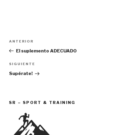
Navegación
Entrada
ANTERIOR
de
anterior:
El suplemento ADECUADO
entradas
Siguiente
SIGUIENTE
entrada
Supérate!
SR – SPORT & TRAINING