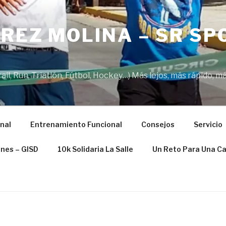
REZ MOLINA – SR SP
il, Run, Triatlón, Fútbol, Hockey…) Más lejos, más rápido, má
nal
Entrenamiento Funcional
Consejos
Servicio
ones – GISD
10k Solidaria La Salle
Un Reto Para Una C