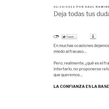
PUBLICADO
01/10/2012
POR
SAUL RAMIR
EL
Deja todas tus duda
En muchas ocasiones dejamos 
miedo al fracaso…
Pero, realmente, ¿qué es el fr
intertarlo, no proponerse reto
que queremos…
LA CONFIANZA ES LA BASE 