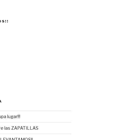
OS!!
A
pa lugar!!!
re las ZAPATILLAS
 LEVANTAMOS!!