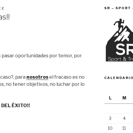
SR – SPORT
EZ
s!!
pasar oportunidades por temor, por
acaso?, para
nosotros
el fracaso es no
CALENDARI
s, no tener objetivos, no luchar por lo
L
M
DEL ÉXITO!!
3
4
10
11