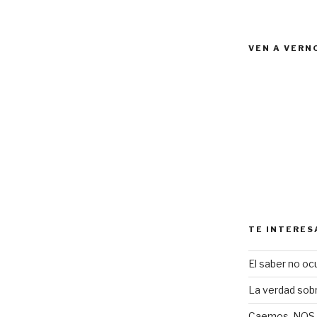
VEN A VERN
TE INTERES
El saber no ocu
La verdad sob
Caemos, NOS