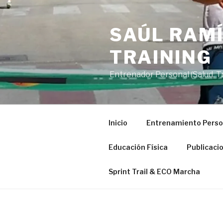
Saltar
al
SAÚL RAMÍ
contenido
TRAINING
Entrenador Personal (Salud, Tra
Inicio
Entrenamiento Perso
Educación Física
Publicaci
Sprint Trail & ECO Marcha