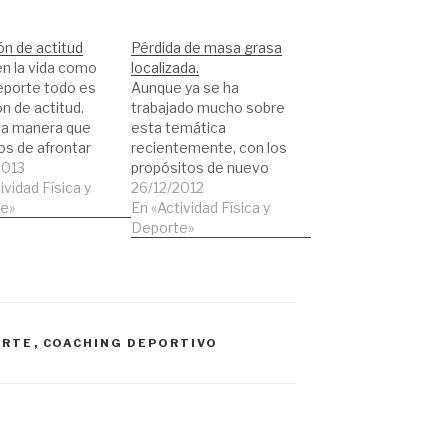
n de actitud
Pérdida de masa grasa
n la vida como
localizada.
eporte todo es
Aunque ya se ha
n de actitud.
trabajado mucho sobre
la manera que
esta temática
s de afrontar
recientemente, con los
os problemas se
2013
propósitos de nuevo
ar unas
ividad Física y
año, ha vuelto a ser un
26/12/2012
tancias u otras
e»
tema de discusión. Tras
En «Actividad Física y
 llevarán a la
la aplicación de un
Deporte»
ución del
programa específico de
 final o no. El
pérdida de grasa. ¿La
te video nos
grasa que se pierde
a un ejemplo de
puede ser de la zona en
la que queremos
ORTE
,
COACHING DEPORTIVO
perderla?.…