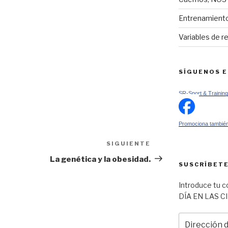
Entrenamiento
Variables de r
SÍGUENOS 
SR-Sport & Training
Promociona también
SIGUIENTE
Siguiente
entrada
La genética y la obesidad.
SUSCRÍBETE
Introduce tu c
DÍA EN LAS C
Dirección