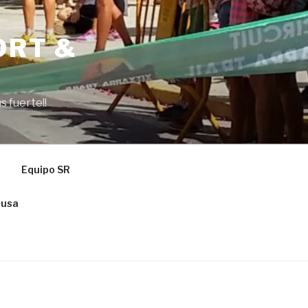
ORT &
s fuerte!!
Equipo SR
ausa