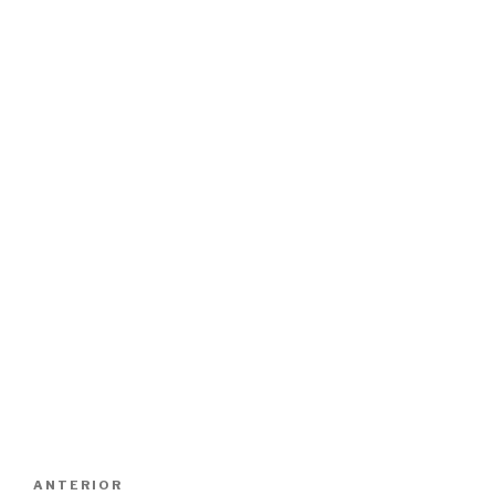
Navegación
Entrada
ANTERIOR