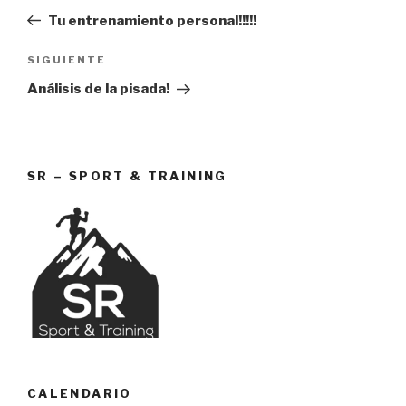
de
anterior:
Tu entrenamiento personal!!!!!
entradas
Siguiente
SIGUIENTE
entrada
Análisis de la pisada!
SR – SPORT & TRAINING
CALENDARIO