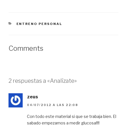
u
e
u
e
v
e
v
a
v
a
)
a
)
)
CATEGORÍAS
ENTRENO PERSONAL
Comments
2 respuestas a «Analízate»
zeus
04/07/2012 A LAS 22:08
Con todo este material si que se trabaja bien. El
sabado empezamos a medir glucosa!!!!