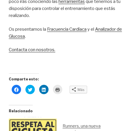
poco irás conociendo las
herramientas
que tenemos a tu
disposición para controlar el entrenamiento que estás
realizando.
Os presentamos la
Fracuencia Cardíaca
y el
Analizador de
Glucosa
.
Contacta con nosotros.
Comparte esto:
H
H
H
H
Más
a
a
a
a
z
z
z
z
c
c
c
c
l
l
l
l
i
i
i
i
c
c
c
c
Relacionado
p
p
p
p
a
a
a
a
r
r
r
r
a
a
a
a
Runners, una nueva
c
c
c
i
o
o
o
m