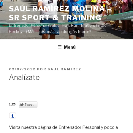
Saltar
SAÚL RAMÍREZ MOLINA –
al
SR SPORT & TRAINING
contenido
Entrenador Personal (Salud, Trail, Run, Triatlón, Fútbol,
Hockey…) Más lejos, más rápido, más fuerte!!
Menú
PUBLICADO
02/07/2012
POR
SAUL RAMIREZ
EL
Analízate
Visita nuestra página de
Entrenador Personal
y poco a