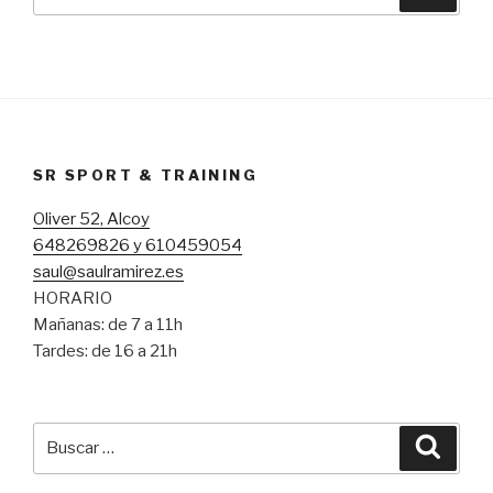
por:
SR SPORT & TRAINING
Oliver 52, Alcoy
648269826 y 610459054
saul@saulramirez.es
HORARIO
Mañanas: de 7 a 11h
Tardes: de 16 a 21h
Buscar
Busca
por: