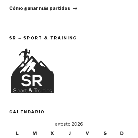
entrada
Cómo ganar más partidos
SR – SPORT & TRAINING
CALENDARIO
agosto 2026
L
M
X
J
V
S
D