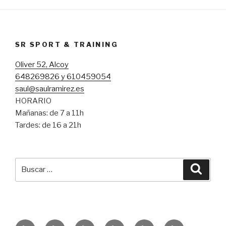
SR SPORT & TRAINING
Oliver 52, Alcoy
648269826 y 610459054
saul@saulramirez.es
HORARIO
Mañanas: de 7 a 11h
Tardes: de 16 a 21h
Buscar
Busca
por:
Inicio
Entrenamiento
Entrenamiento
Consejos
Servicio
Equipo