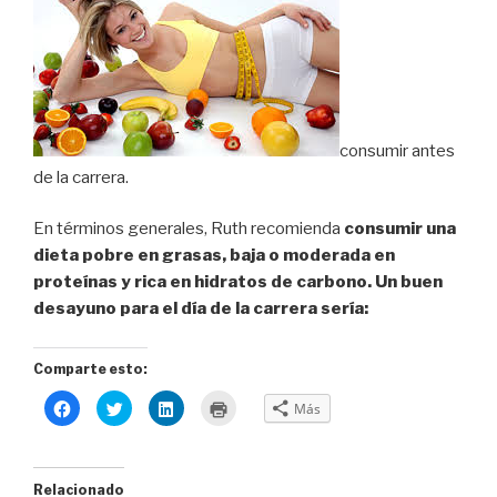
consumir antes
de la carrera.
En términos generales, Ruth recomienda
consumir una
dieta pobre en grasas, baja o moderada en
proteínas y rica en hidratos de carbono. Un buen
desayuno para el
día de la carrera sería:
Comparte esto:
H
H
H
H
Más
a
a
a
a
z
z
z
z
c
c
c
c
l
l
l
l
i
i
i
i
c
c
c
c
Relacionado