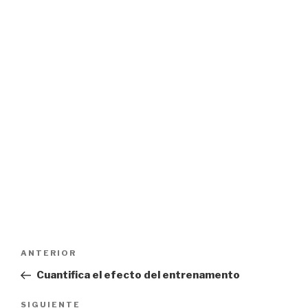
Navegación
Entrada
ANTERIOR
de
anterior:
Cuantifica el efecto del entrenamento
entradas
Siguiente
SIGUIENTE