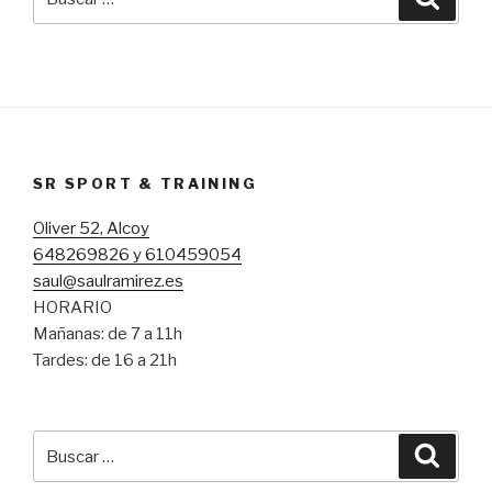
por:
SR SPORT & TRAINING
Oliver 52, Alcoy
648269826 y 610459054
saul@saulramirez.es
HORARIO
Mañanas: de 7 a 11h
Tardes: de 16 a 21h
Buscar
Busca
por: