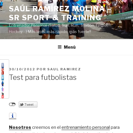
Saltar
SAÚL RAMÍREZ MOLINA –
al
SR SPORT & TRAINING
contenido
Entrenador Personal (Salud, Trail, Run, Triatlón, Fútbol,
Hockey…) Más lejos, más rápido, más fuerte!!
Menú
PUBLICADO
30/10/2012
POR
SAUL RAMIREZ
EL
Test para futbolistas
Nosotros
creemos en el
entrenamiento personal
para