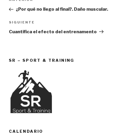
Entrada
de
anterior:
¿Por qué no llego al final?. Daño muscular.
entradas
Siguiente
SIGUIENTE
entrada
Cuantifica el efecto del entrenamento
SR – SPORT & TRAINING
CALENDARIO