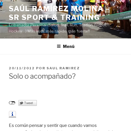
Saltar
SAÚL RAMÍREZ MOLINA –
al
SR SPORT & TRAINING
contenido
Entrenador Personal (Salud, Trail, Run, Triatlón, Fútbol,
Hockey…) Más lejos, más rápido, más fuerte!!
Menú
PUBLICADO
20/11/2012
POR
SAUL RAMIREZ
EL
Solo o acompañado?
Es común pensar y sentir que cuando vamos