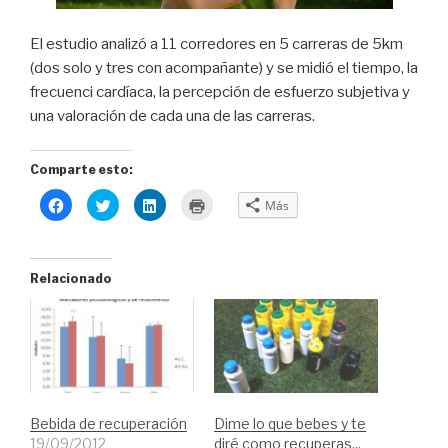
El estudio analizó a 11 corredores en 5 carreras de 5km
(dos solo y tres con acompañante) y se midió el tiempo, la
frecuenci cardíaca, la percepción de esfuerzo subjetiva y
una valoración de cada una de las carreras.
Comparte esto:
H
H
H
H
Más
a
a
a
a
z
z
z
z
c
c
c
c
l
l
l
l
i
i
i
i
c
c
c
c
Relacionado
p
p
p
p
a
a
a
a
r
r
r
r
a
a
a
a
c
c
c
i
o
o
o
m
m
m
m
p
p
p
p
r
a
a
a
i
r
r
r
m
t
t
t
i
i
i
i
r
Bebida de recuperación
Dime lo que bebes y te
r
r
r
(
e
e
e
S
19/09/2012
diré como recuperas...