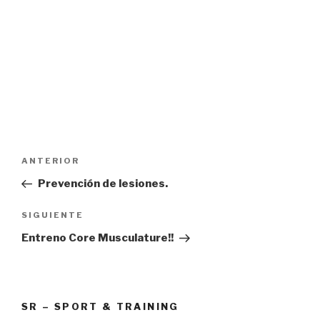
Navegación
Entrada
ANTERIOR
de
anterior:
Prevención de lesiones.
entradas
Siguiente
SIGUIENTE
entrada
Entreno Core Musculature!!
SR – SPORT & TRAINING