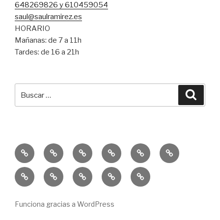
648269826 y 610459054
saul@saulramirez.es
HORARIO
Mañanas: de 7 a 11h
Tardes: de 16 a 21h
Buscar
Busca
por:
Inicio
Entrenamiento
Entrenamiento
Consejos
Servicio
Equipo
Personal
Funcional
SR
Educación
Publicaciones
10k
Un
Sprint
Física
–
Solidaria
Reto
Trail
GISD
La
Para
&
Funciona gracias a WordPress
Salle
Una
ECO