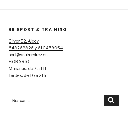
SR SPORT & TRAINING
Oliver 52, Alcoy
648269826 y 610459054
saul@saulramirez.es
HORARIO
Mañanas: de 7 a 11h
Tardes: de 16 a 21h
Buscar
Busca
por: