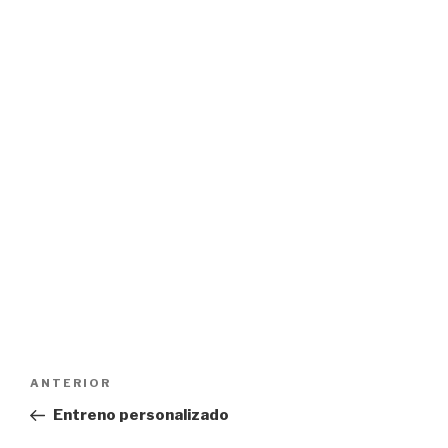
Navegación
Entrada
ANTERIOR
de
anterior:
Entreno personalizado
entradas