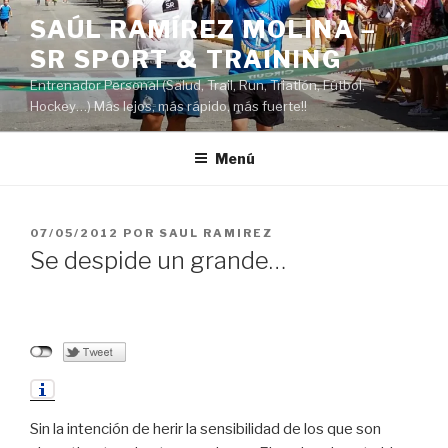
Saltar
SAÚL RAMÍREZ MOLINA –
al
SR SPORT & TRAINING
contenido
Entrenador Personal (Salud, Trail, Run, Triatlón, Fútbol,
Hockey…) Más lejos, más rápido, más fuerte!!
Menú
PUBLICADO
07/05/2012
POR
SAUL RAMIREZ
EL
Se despide un grande…
Sin la intención de herir la sensibilidad de los que son