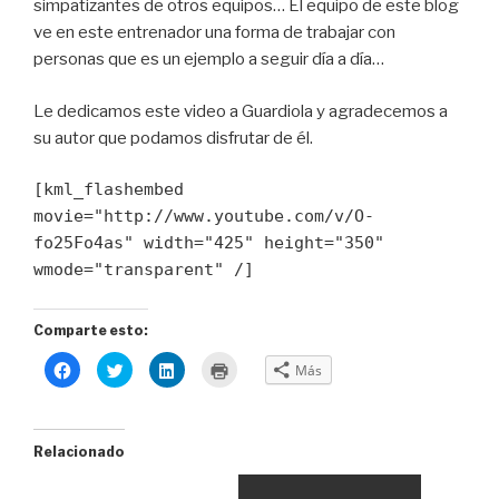
simpatizantes de otros equipos… El equipo de este blog
ve en este entrenador una forma de trabajar con
personas que es un ejemplo a seguir día a día…
Le dedicamos este video a Guardiola y agradecemos a
su autor que podamos disfrutar de él.
[kml_flashembed
movie="http://www.youtube.com/v/O-
fo25Fo4as" width="425" height="350"
wmode="transparent" /]
Comparte esto:
H
H
H
H
Más
a
a
a
a
z
z
z
z
c
c
c
c
l
l
l
l
i
i
i
i
c
c
c
c
Relacionado
p
p
p
p
a
a
a
a
r
r
r
r