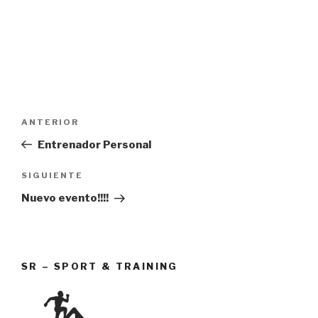
Navegación
Entrada
ANTERIOR
de
anterior:
Entrenador Personal
entradas
Siguiente
SIGUIENTE
entrada
Nuevo evento!!!!
SR – SPORT & TRAINING