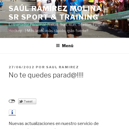
Saltar
SAÚL RAMÍREZ MOLINA –
al
SR SPORT & TRAINING
contenido
Entrenador Personal (Salud, Trail, Run, Triatlón, Fútbol,
Hockey…) Más lejos, más rápido, más fuerte!!
Menú
PUBLICADO
27/06/2012
POR
SAUL RAMIREZ
EL
No te quedes parad@!!!!
Nuevas actualizaciones en nuestro servicio de