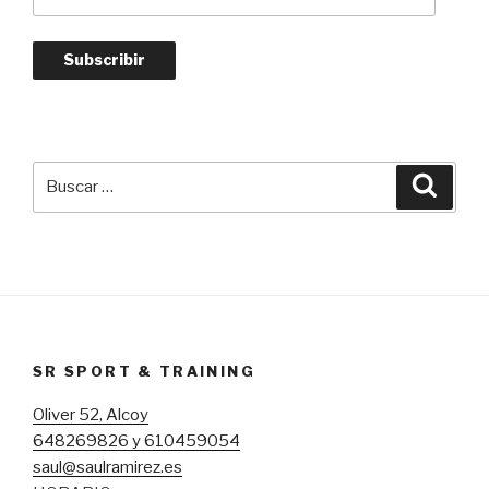
de
correo
electrónico
Subscribir
Buscar
Busca
por:
SR SPORT & TRAINING
Oliver 52, Alcoy
648269826 y 610459054
saul@saulramirez.es