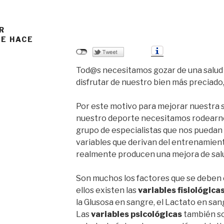
R
ME HACE
Tod@s necesitamos gozar de una salud
disfrutar de nuestro bien más preciado
Por este motivo para mejorar nuestra s
nuestro deporte necesitamos rodearnos
grupo de especialistas que nos puedan 
variables que derivan del entrenamien
realmente producen una mejora de salu
Son muchos los factores que se deben c
ellos existen las
variables fisiológica
la Glusosa en sangre, el Lactato en sa
Las
variables psicológicas
también so