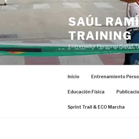
Saltar
al
SAÚL RAMÍ
contenido
TRAINING
Entrenador Personal (Salud, Tra
Inicio
Entrenamiento Perso
Educación Física
Publicaci
Sprint Trail & ECO Marcha