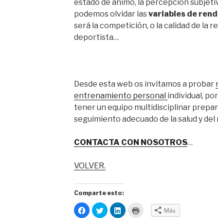
estado de ánimo, la percepción subjeti
podemos olvidar las
variables de ren
será la competición, o la calidad de la
deportista…
Desde esta web os invitamos a probar
entrenamiento personal
individual, po
tener un equipo multidisciplinar prepar
seguimiento adecuado de la salud y del
CONTACTA CON NOSOTROS
…
VOLVER.
Comparte esto:
H
H
H
H
Más
a
a
a
a