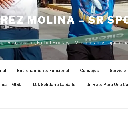
REZ MOLINA – SR SP
il, Run, Triatlón, Fútbol, Hockey…) Más lejos, más rápido, má
nal
Entrenamiento Funcional
Consejos
Servicio
ones – GISD
10k Solidaria La Salle
Un Reto Para Una C