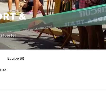
ORT &
s fuerte!!
Equipo SR
ausa