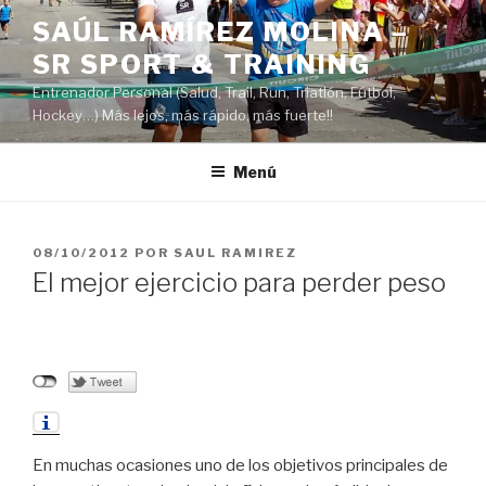
Saltar
SAÚL RAMÍREZ MOLINA –
al
SR SPORT & TRAINING
contenido
Entrenador Personal (Salud, Trail, Run, Triatlón, Fútbol,
Hockey…) Más lejos, más rápido, más fuerte!!
Menú
PUBLICADO
08/10/2012
POR
SAUL RAMIREZ
EL
El mejor ejercicio para perder peso
En muchas ocasiones uno de los objetivos principales de