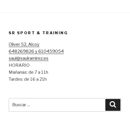
SR SPORT & TRAINING
Oliver 52, Alcoy
648269826 y 610459054
saul@saulramirez.es
HORARIO
Mañanas: de 7 a 11h
Tardes: de 16 a 21h
Buscar
Busca
por: