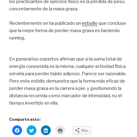
los practicantes de ejercicio físico es la pérdida de peso,
concretamente de la masa grasa.
Recientemente se ha publicado un
estudio
que concluye
que la mejor forma de perder masa grasa es haciendo
running.
En general los expertos afirman que si la suma total de
energía consumida es la misma, cualquier actividad física
serviría para perder tejido adiposo. Parece ser razonable.
Pero este estidio demuestra que la forma más eficaz de
perder masa grasa es la carrera a pie, y gestionendo la
distancia recorrida como marcador de intensidad, no el
tiempo invertido en ella.
Comparte esto:
H
H
H
H
Más
a
a
a
a
z
z
z
z