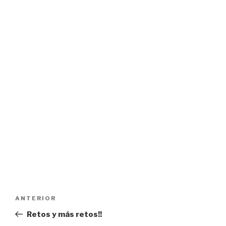
Navegación
Entrada
ANTERIOR
de
anterior:
Retos y más retos!!
entradas