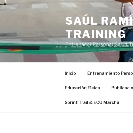
Saltar
al
SAÚL RAMÍ
contenido
TRAINING
Entrenador Personal (Salud, Tra
Inicio
Entrenamiento Perso
Educación Física
Publicaci
Sprint Trail & ECO Marcha