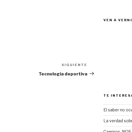
VEN A VERN
SIGUIENTE
Siguiente
entrada
Tecnología deportiva
TE INTERES
El saber no ocu
La verdad sob
Caemos, NOS