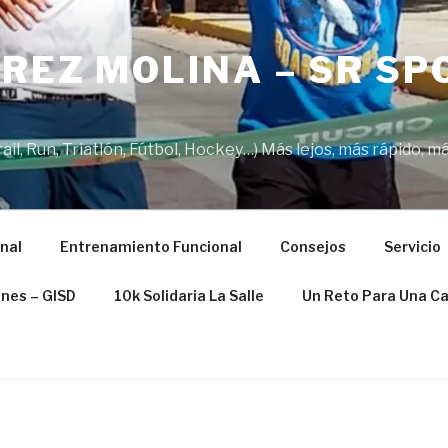
REZ MOLINA – SR SP
il, Run, Triatlón, Fútbol, Hockey…) Más lejos, más rápido, má
nal
Entrenamiento Funcional
Consejos
Servicio
ones – GISD
10k Solidaria La Salle
Un Reto Para Una C