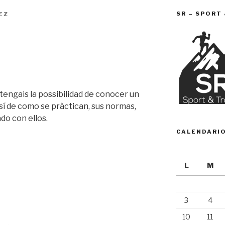
SR – SPORT
EZ
tengais la possibilidad de conocer un
sí de como se pràctican, sus normas,
ado con ellos.
CALENDARI
L
M
3
4
10
11