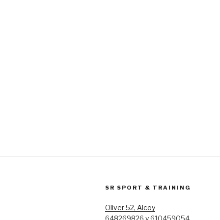
SR SPORT & TRAINING
Oliver 52, Alcoy
648269826 y 610459054