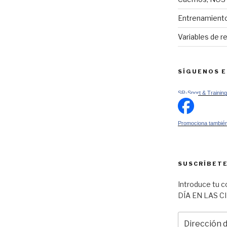
Entrenamiento
Variables de r
SÍGUENOS 
SR-Sport & Training
Promociona también
SUSCRÍBETE
Introduce tu c
DÍA EN LAS C
Dirección