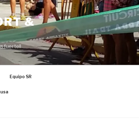
ORT &
s fuerte!!
Equipo SR
ausa