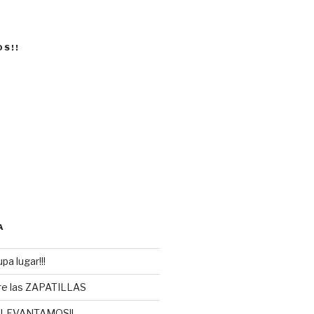
OS!!
A
pa lugar!!!
re las ZAPATILLAS
 LEVANTAMOS!!