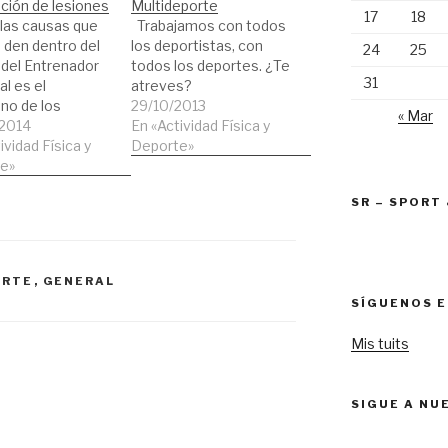
ción de lesiones
Multideporte
17
18
 las causas que
Trabajamos con todos
 den dentro del
los deportistas, con
24
25
del Entrenador
todos los deportes. ¿Te
31
l es el
atreves?
no de los
29/10/2013
« Mar
stas por la
2014
En «Actividad Física y
ón de las
ividad Física y
Deporte»
es que aparecen.
e»
s que las
SR – SPORT
es en muchas
nes son un
que es muy difícil
rolar, incluso
ORTE
,
GENERAL
o un
SÍGUENOS E
amiento
do e…
Mis tuits
SIGUE A NU