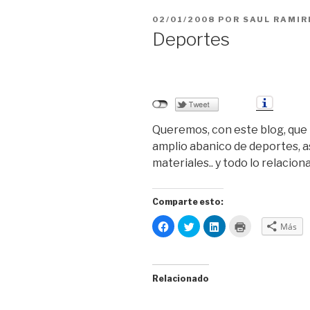
PUBLICADO
02/01/2008
POR
SAUL RAMIR
EL
Deportes
Queremos, con este blog, que 
amplio abanico de deportes, a
materiales.. y todo lo relacion
Comparte esto:
H
H
H
H
Más
a
a
a
a
z
z
z
z
c
c
c
c
l
l
l
l
i
i
i
i
c
c
c
c
Relacionado
p
p
p
p
a
a
a
a
r
r
r
r
a
a
a
a