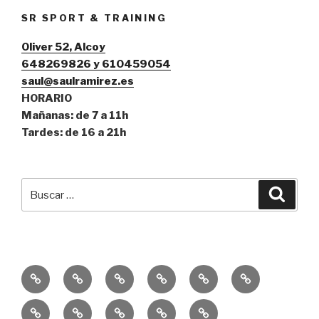
SR SPORT & TRAINING
Oliver 52, Alcoy
648269826 y 610459054
saul@saulramirez.es
HORARIO
Mañanas: de 7 a 11h
Tardes: de 16 a 21h
Buscar
Busca
por:
Inicio
Entrenamiento
Entrenamiento
Consejos
Servicio
Equipo
Personal
Funcional
SR
Educación
Publicaciones
10k
Un
Sprint