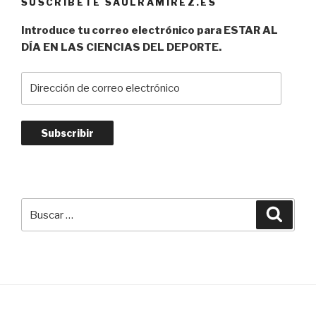
SUSCRÍBETE SAULRAMIREZ.ES
Introduce tu correo electrónico para ESTAR AL
DÍA EN LAS CIENCIAS DEL DEPORTE.
Dirección
de
correo
electrónico
Subscribir
Buscar
Busca
por: