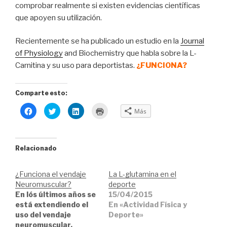
comprobar realmente si existen evidencias científicas
que apoyen su utilización.
Recientemente se ha publicado un estudio en la
Journal
of Physiology
and Biochemistry que habla sobre la L-
Carnitina y su uso para deportistas.
¿FUNCIONA?
Comparte esto:
H
H
H
H
Más
a
a
a
a
z
z
z
z
c
c
c
c
l
l
l
l
i
i
i
i
c
c
c
c
Relacionado
p
p
p
p
a
a
a
a
r
r
r
r
a
a
a
a
¿Funciona el vendaje
La L-glutamina en el
c
c
c
i
o
o
o
m
Neuromuscular?
deporte
m
m
m
p
En lós últimos años se
p
p
p
r
15/04/2015
a
a
a
i
está extendiendo el
En «Actividad Física y
r
r
r
m
t
t
t
i
uso del vendaje
Deporte»
i
i
i
r
neuromuscular,
r
r
r
(