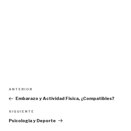
Navegación
Entrada
ANTERIOR
de
anterior:
Embarazo y Actividad Física, ¿Compatibles?
entradas
Siguiente
SIGUIENTE
entrada
Psicología y Deporte