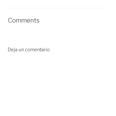
realmente, para saber
si esta metodología
es eficaz tenemos
que…
Comments
Deja un comentario