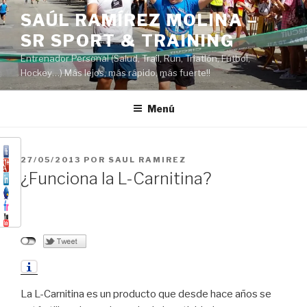
Saltar
SAÚL RAMÍREZ MOLINA –
al
SR SPORT & TRAINING
contenido
Entrenador Personal (Salud, Trail, Run, Triatlón, Fútbol,
Hockey…) Más lejos, más rápido, más fuerte!!
Menú
PUBLICADO
27/05/2013
POR
SAUL RAMIREZ
EL
¿Funciona la L-Carnitina?
La L-Carnitina es un producto que desde hace años se