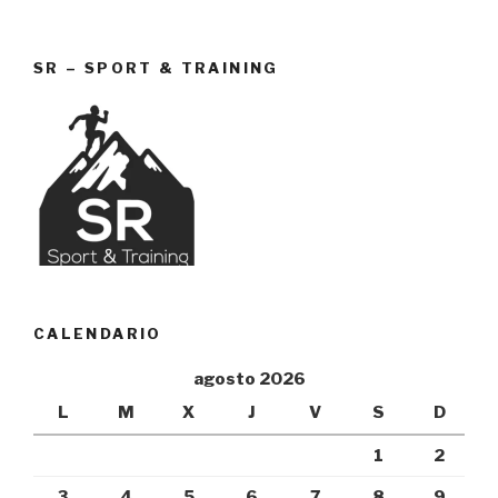
SR – SPORT & TRAINING
CALENDARIO
agosto 2026
L
M
X
J
V
S
D
1
2
3
4
5
6
7
8
9