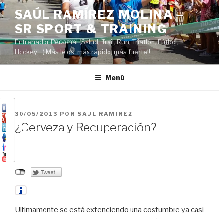
Saltar
SAÚL RAMÍREZ MOLINA –
al
SR SPORT & TRAINING
contenido
Entrenador Personal (Salud, Trail, Run, Triatlón, Fútbol,
Hockey…) Más lejos, más rápido, más fuerte!!
Menú
PUBLICADO
30/05/2013
POR
SAUL RAMIREZ
EL
¿Cerveza y Recuperación?
Ultimamente se está extendiendo una costumbre ya casi