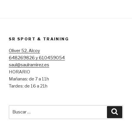
SR SPORT & TRAINING
Oliver 52, Alcoy
648269826 y 610459054
saul@saulramirez.es
HORARIO
Mañanas: de 7 a 11h
Tardes: de 16 a 21h
Buscar
Busca
por: