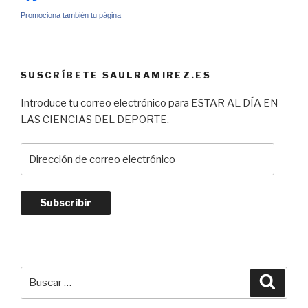
Promociona también tu página
SUSCRÍBETE SAULRAMIREZ.ES
Introduce tu correo electrónico para ESTAR AL DÍA EN
LAS CIENCIAS DEL DEPORTE.
Dirección
de
correo
electrónico
Subscribir
Buscar
Busca
por: