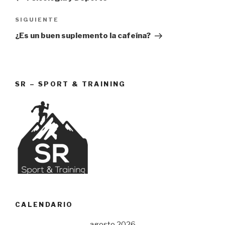
entradas
Siguiente
SIGUIENTE
entrada
¿Es un buen suplemento la cafeína?
SR – SPORT & TRAINING
CALENDARIO
agosto 2026