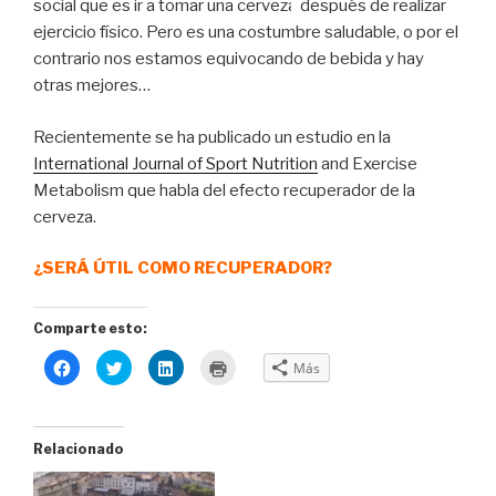
social que es ir a tomar una cerveza
después de realizar
ejercicio físico. Pero es una costumbre saludable, o por el
contrario nos estamos equivocando de bebida y hay
otras mejores…
Recientemente se ha publicado un estudio en la
International Journal of Sport Nutrition
and Exercise
Metabolism que habla del efecto recuperador de la
cerveza.
¿SERÁ ÚTIL COMO RECUPERADOR?
Comparte esto:
H
H
H
H
Más
a
a
a
a
z
z
z
z
c
c
c
c
l
l
l
l
i
i
i
i
c
c
c
c
Relacionado
p
p
p
p
a
a
a
a
r
r
r
r