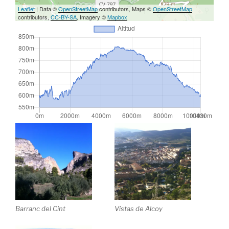
Leaflet
| Data ©
OpenStreetMap
contributors, Maps ©
OpenStreetMap
contributors,
CC-BY-SA
, Imagery ©
Mapbox
Barranc del Cint
Vistas de Alcoy