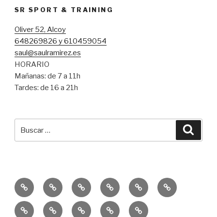
SR SPORT & TRAINING
Oliver 52, Alcoy
648269826 y 610459054
saul@saulramirez.es
HORARIO
Mañanas: de 7 a 11h
Tardes: de 16 a 21h
Buscar
Busca
por:
Inicio
Entrenamiento
Entrenamiento
Consejos
Servicio
Equipo
Personal
Funcional
SR
Educación
Publicaciones
10k
Un
Sprint