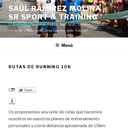
Saltar
SAÚL RAMÍREZ MOLINA –
al
SR SPORT & TRAINING
contenido
Entrenador Personal (Salud, Trail, Run, Triatlón, Fútbol,
Hockey…) Más lejos, más rápido, más fuerte!!
Menú
RUTAS DE RUNNING 10K
Os proponemos una serie de rutas que hacemos
nosotros en nuestros planes de entrenamiento
personales y con la distancia aproximada de 10km.