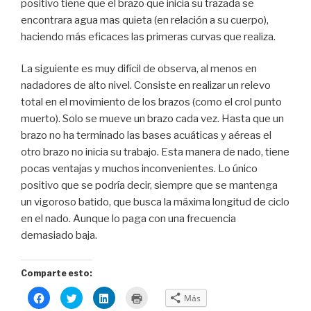
positivo tiene que el brazo que inicia su trazada se
encontrara agua mas quieta (en relación a su cuerpo),
haciendo más eficaces las primeras curvas que realiza.
La siguiente es muy difícil de observa, al menos en
nadadores de alto nivel. Consiste en realizar un relevo
total en el movimiento de los brazos (como el crol punto
muerto). Solo se mueve un brazo cada vez. Hasta que un
brazo no ha terminado las bases acuáticas y aéreas el
otro brazo no inicia su trabajo. Esta manera de nado, tiene
pocas ventajas y muchos inconvenientes. Lo único
positivo que se podría decir, siempre que se mantenga
un vigoroso batido, que busca la máxima longitud de ciclo
en el nado. Aunque lo paga con una frecuencia
demasiado baja.
Comparte esto:
H
H
H
H
Más
a
a
a
a