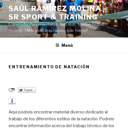
Saltar
SAÚL RAMÍREZ MOLINA –
al
SR SPORT & TRAINING
contenido
Entrenador Personal (Salud, Trail, Run, Triatlón, Fútbol,
Hockey…) Más lejos, más rápido, más fuerte!!
Menú
ENTRENAMIENTO DE NATACIÓN
Aqui podreis encontrar material diverso dedicado al
trabajo de los diferentes estilos de la natación. Podreis
encontrar información acerca del trabajo técnico de los