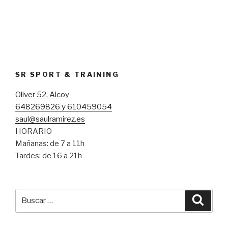
SR SPORT & TRAINING
Oliver 52, Alcoy
648269826 y 610459054
saul@saulramirez.es
HORARIO
Mañanas: de 7 a 11h
Tardes: de 16 a 21h
Buscar
Busca
por: