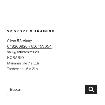
SR SPORT & TRAINING
Oliver 52, Alcoy
648269826 y 610459054
saul@saulramirez.es
HORARIO
Mañanas: de 7 a 11h
Tardes: de 16 a 21h
Buscar
Busca
por: