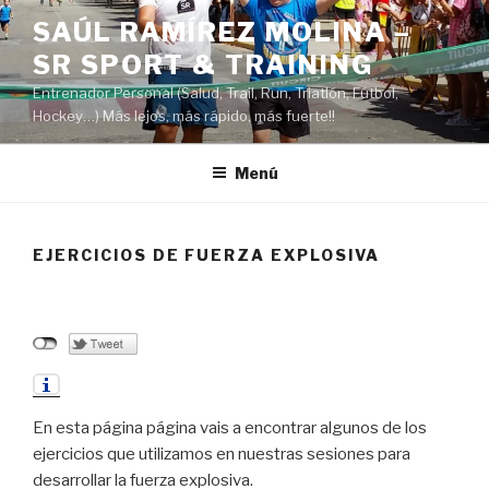
Saltar
SAÚL RAMÍREZ MOLINA –
al
SR SPORT & TRAINING
contenido
Entrenador Personal (Salud, Trail, Run, Triatlón, Fútbol,
Hockey…) Más lejos, más rápido, más fuerte!!
Menú
EJERCICIOS DE FUERZA EXPLOSIVA
En esta página página vais a encontrar algunos de los
ejercicios que utilizamos en nuestras sesiones para
desarrollar la fuerza explosiva.