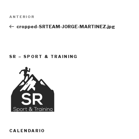
Navegación
Entrada
ANTERIOR
de
anterior:
cropped-SRTEAM-JORGE-MARTINEZ.jpg
entradas
SR – SPORT & TRAINING
CALENDARIO