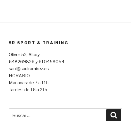
SR SPORT & TRAINING
Oliver 52, Alcoy
648269826 y 610459054
saul@saulramirez.es
HORARIO
Mañanas: de 7 a 11h
Tardes: de 16 a 21h
Buscar
Busca
por: