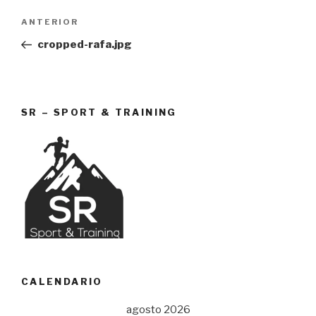
Navegación
Entrada
ANTERIOR
de
anterior:
cropped-rafa.jpg
entradas
SR – SPORT & TRAINING
CALENDARIO
agosto 2026