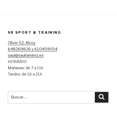
SR SPORT & TRAINING
Oliver 52, Alcoy
648269826 y 610459054
saul@saulramirez.es
HORARIO
Mañanas: de 7 a 11h
Tardes: de 16 a 21h
Buscar
Busca
por: