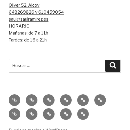
Oliver 52, Alcoy
648269826 y 610459054
saul@saulramirez.es
HORARIO
Mañanas: de 7 a 11h
Tardes: de 16 a 21h
Buscar
Busca
por:
Inicio
Entrenamiento
Entrenamiento
Consejos
Servicio
Equipo
Personal
Funcional
SR
Educación
Publicaciones
10k
Un
Sprint
Física
–
Solidaria
Reto
Trail
GISD
La
Para
&