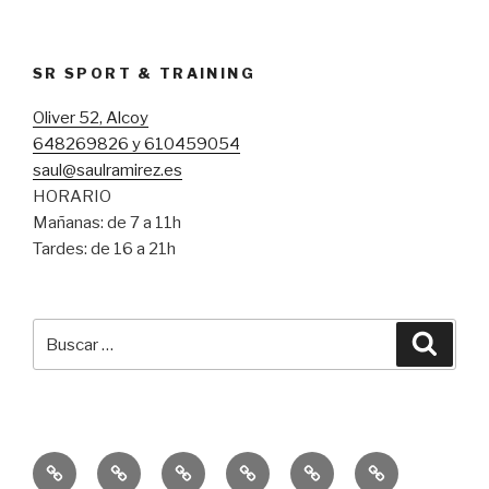
SR SPORT & TRAINING
Oliver 52, Alcoy
648269826 y 610459054
saul@saulramirez.es
HORARIO
Mañanas: de 7 a 11h
Tardes: de 16 a 21h
Buscar
Busca
por:
Inicio
Entrenamiento
Entrenamiento
Consejos
Servicio
Equipo