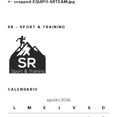
anterior:
cropped-EQUIPO-SRTEAM.jpg
entradas
SR – SPORT & TRAINING
CALENDARIO
agosto 2026
L
M
X
J
V
S
D