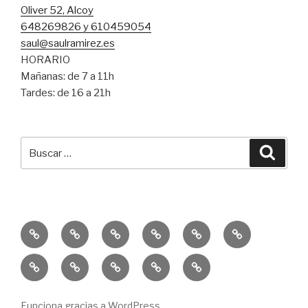
Oliver 52, Alcoy
648269826 y 610459054
saul@saulramirez.es
HORARIO
Mañanas: de 7 a 11h
Tardes: de 16 a 21h
Buscar
Busca
por:
Inicio
Entrenamiento
Entrenamiento
Consejos
Servicio
Equipo
Personal
Funcional
SR
Educación
Publicaciones
10k
Un
Sprint
Física
–
Solidaria
Reto
Trail
GISD
La
Para
&
Funciona gracias a WordPress