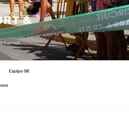
ORT &
s fuerte!!
Equipo SR
ausa