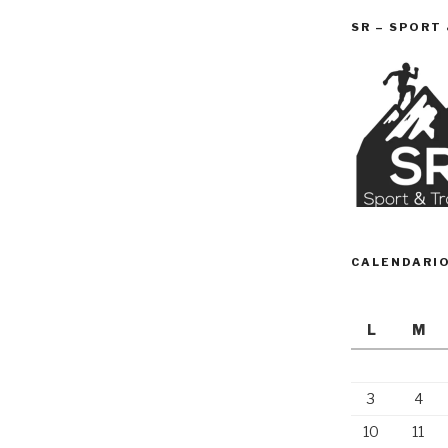
SR – SPORT
CALENDARI
L
M
3
4
10
11