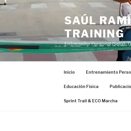
Saltar
al
SAÚL RAMÍ
contenido
TRAINING
Entrenador Personal (Salud, Tra
Inicio
Entrenamiento Perso
Educación Física
Publicaci
Sprint Trail & ECO Marcha