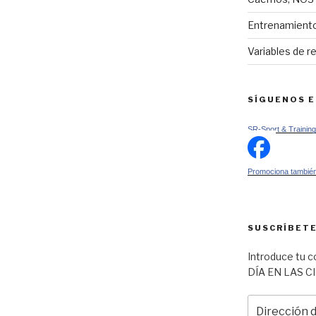
Entrenamiento
Variables de r
SÍGUENOS 
SR-Sport & Training
Promociona también
SUSCRÍBETE
Introduce tu c
DÍA EN LAS C
Dirección