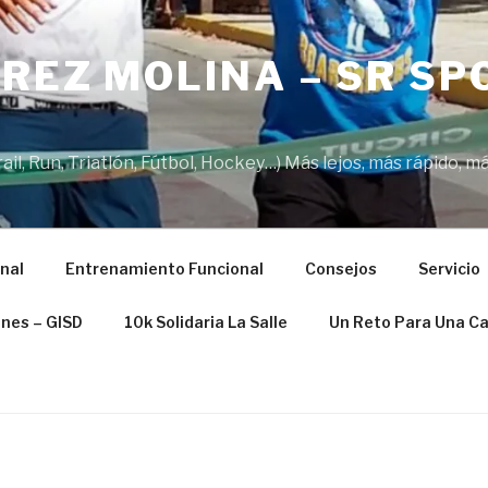
REZ MOLINA – SR SP
il, Run, Triatlón, Fútbol, Hockey…) Más lejos, más rápido, má
nal
Entrenamiento Funcional
Consejos
Servicio
ones – GISD
10k Solidaria La Salle
Un Reto Para Una C