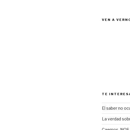
VEN A VERN
TE INTERES
El saber no ocu
La verdad sob
Caemos, NOS