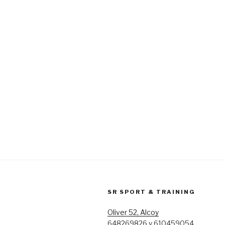
SR SPORT & TRAINING
Oliver 52, Alcoy
648269826 y 610459054