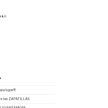
OS!!
A
pa lugar!!!
re las ZAPATILLAS
 LEVANTAMOS!!