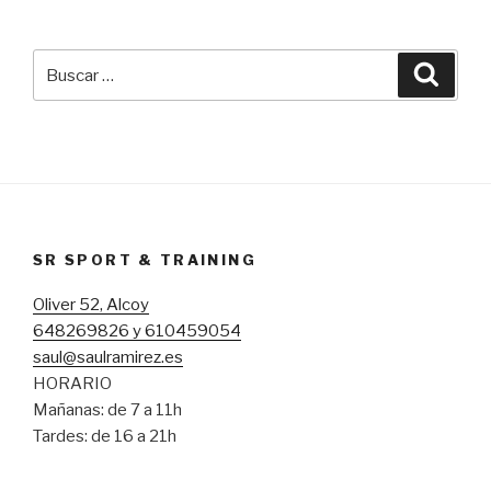
Buscar
Busca
por:
SR SPORT & TRAINING
Oliver 52, Alcoy
648269826 y 610459054
saul@saulramirez.es
HORARIO
Mañanas: de 7 a 11h
Tardes: de 16 a 21h