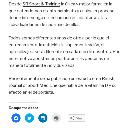
Desde
SR Sport & Training
la única y mejor forma en la
que entendemos el entrenamiento y cualquier proceso
donde intervenga el ser humano es adaptarse a las
individualidades de cada uno de ellos.
Todos somos diferentes unos de otros, por lo que el
entrenamiento, la nutrición, la suplementeación, el
aprendizaje… será diferente en cada uno de nosotros. Por
este motivo apostamos por tratar a las personas de
manera totalmente individualizada.
Recientemente se ha pubilcado un
estudio
en la
British
Journal of Sport Medicine
que habla de la vitamina D y su
efecto en el deportista.
Comparte esto:
H
H
H
H
Más
a
a
a
a
z
z
z
z
c
c
c
c