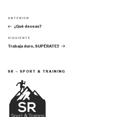
Navegación
Entrada
ANTERIOR
de
anterior:
¿Qué deseas?
entradas
Siguiente
SIGUIENTE
entrada
Trabaja duro, SUPÉRATE!!
SR – SPORT & TRAINING