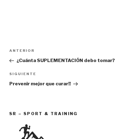
Navegación
Entrada
ANTERIOR
de
anterior:
¿Cuánta SUPLEMENTACIÓN debo tomar?
entradas
Siguiente
SIGUIENTE
entrada
Prevenir mejor que curar!!
SR – SPORT & TRAINING