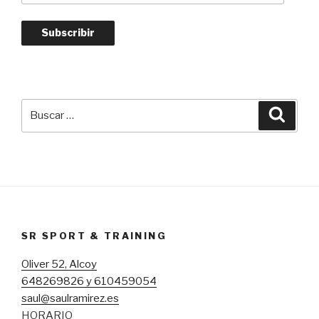
correo
electrónico
Subscribir
Buscar
Busca
por:
SR SPORT & TRAINING
Oliver 52, Alcoy
648269826 y 610459054
saul@saulramirez.es
HORARIO