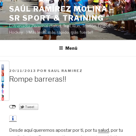
Saltar
SAÚL RAMÍREZ MOLINA –
al
SR SPORT & TRAINING
contenido
Entrenador Personal (Salud, Trail, Run, Triatlón, Fútbol,
Hockey…) Más lejos, más rápido, más fuerte!!
Menú
PUBLICADO
20/11/2013
POR
SAUL RAMIREZ
EL
Rompe barreras!!
Desde aquí queremos apostar por ti, por tu
salud
, por tu