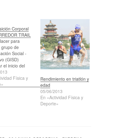
ición Corporal
ORREDOR TRAIL
lacer para
 grupo de
gación Social -
vo (GISD)
 el inicio del
 de la
2013
ción corporal del
ividad Física y
Rendimiento en triatlón y
r de montaña,
e»
edad
redor TRAIL. El
05/06/2013
agradecimiento
En «Actividad Física y
 tienda de
Deporte»
 trail&climb por
aboración en sus
. Recordad la
ncia que tiene el