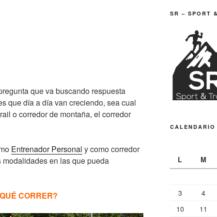
SR – SPORT 
pregunta que va buscando respuesta
es que día a día van creciendo, sea cual
 trail o corredor de montaña, el corredor
CALENDARIO
omo
Entrenador Personal
y como corredor
L
M
 las modalidades en las que pueda
3
4
 QUÉ CORRER?
10
11