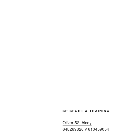
entradas
SR SPORT & TRAINING
Oliver 52, Alcoy
648269826 y 610459054