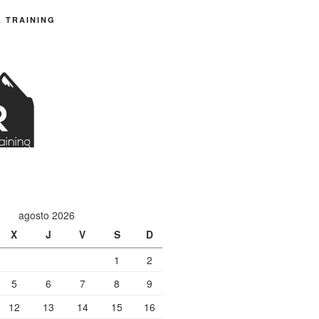
& TRAINING
agosto 2026
X
J
V
S
D
1
2
5
6
7
8
9
12
13
14
15
16