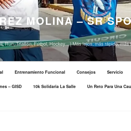
REZ MOLINA – SR SP
l, Run, Triatlón, Fútbol, Hockey…) Más lejos, más rápido, más f
al
Entrenamiento Funcional
Consejos
Servicio
nes – GISD
10k Solidaria La Salle
Un Reto Para Una Ca