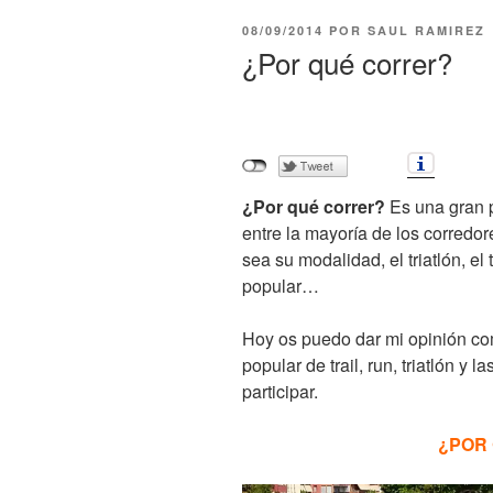
PUBLICADO
08/09/2014
POR
SAUL RAMIREZ
EL
¿Por qué correr?
¿Por qué correr?
Es una gran 
entre la mayoría de los corredor
sea su modalidad, el triatlón, el
popular…
Hoy os puedo dar mi opinión c
popular de trail, run, triatlón y
participar.
¿POR