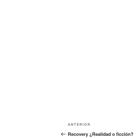
Navegación
Entrada
ANTERIOR
de
anterior:
Recovery ¿Realidad o ficción?