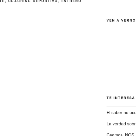
TE
,
COACHING DEPORTIVO
,
ENTRENO
VEN A VERNO
TE INTERESA
El saber no ocu
La verdad sob
Caemos, NOS