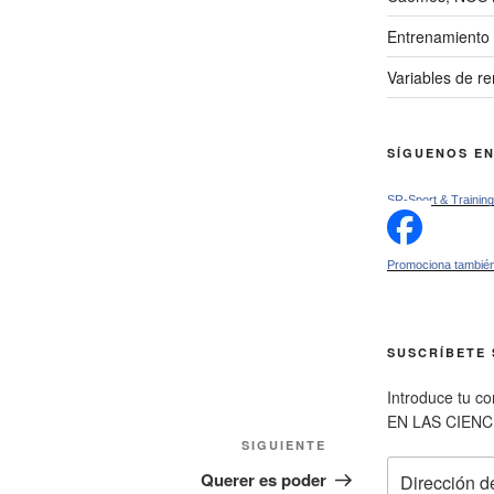
Entrenamiento 
Variables de r
SÍGUENOS E
SR-Sport & Training
Promociona también
SUSCRÍBETE 
Introduce tu c
EN LAS CIENC
Siguiente
SIGUIENTE
Dirección
entrada
Querer es poder
de