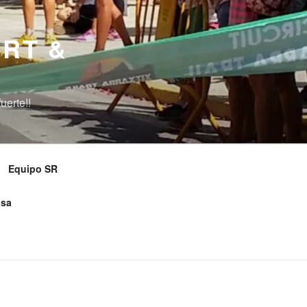
ORT &
uerte!!
Equipo SR
usa