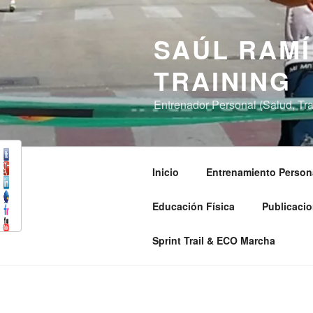
Saltar
al
SAÚL RAMÍ
contenido
TRAINING
Entrenador Personal (Salud, Trai
Inicio
Entrenamiento Person
Educación Física
Publicacio
Sprint Trail & ECO Marcha