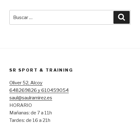
Buscar
Busca
por:
SR SPORT & TRAINING
Oliver 52, Alcoy
648269826 y 610459054
saul@saulramirez.es
HORARIO
Mañanas: de 7 a 11h
Tardes: de 16 a 21h