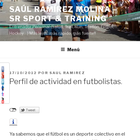
Saltar
SAÚL RAMÍREZ MOLINA –
al
SR SPORT & TRAINING
contenido
Entrenador Personal (Salud, Trail, Run, Triatlón, Fútbol,
Hockey…) Más lejos, más rápido, más fuerte!!
Menú
PUBLICADO
17/10/2012
POR
SAUL RAMIREZ
EL
Perfil de actividad en futbolistas.
Ya sabemos que el fútbol es un deporte colectivo en el