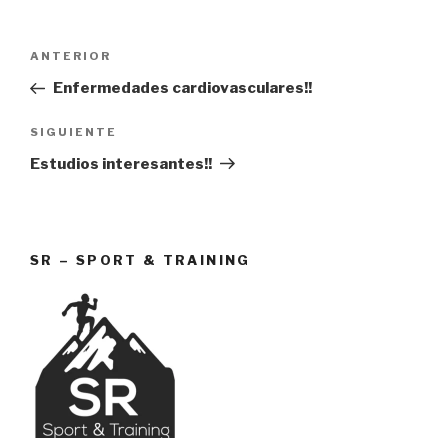
Navegación
Entrada
ANTERIOR
de
anterior:
Enfermedades cardiovasculares!!
entradas
Siguiente
SIGUIENTE
entrada
Estudios interesantes!!
SR – SPORT & TRAINING