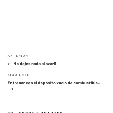
Navegación
Entrada
ANTERIOR
de
anterior:
No dejes nada al azar!!
entradas
Siguiente
SIGUIENTE
entrada
Entrenar con el depósito vacío de combustible…