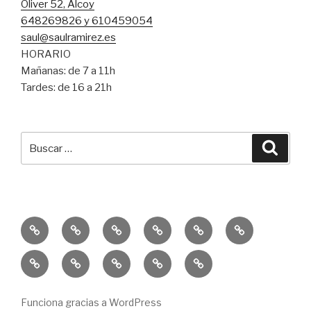
Oliver 52, Alcoy
648269826 y 610459054
saul@saulramirez.es
HORARIO
Mañanas: de 7 a 11h
Tardes: de 16 a 21h
Buscar
Busca
por:
Inicio
Entrenamiento
Entrenamiento
Consejos
Servicio
Equipo
Personal
Funcional
SR
Educación
Publicaciones
10k
Un
Sprint
Física
–
Solidaria
Reto
Trail
GISD
La
Para
&
Funciona gracias a WordPress