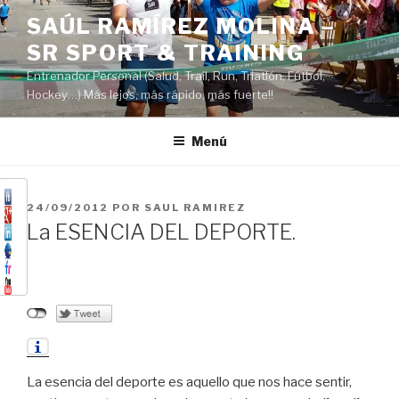
Saltar
SAÚL RAMÍREZ MOLINA –
al
SR SPORT & TRAINING
contenido
Entrenador Personal (Salud, Trail, Run, Triatlón, Fútbol,
Hockey…) Más lejos, más rápido, más fuerte!!
Menú
PUBLICADO
24/09/2012
POR
SAUL RAMIREZ
EL
La ESENCIA DEL DEPORTE.
La esencia del deporte es aquello que nos hace sentir,