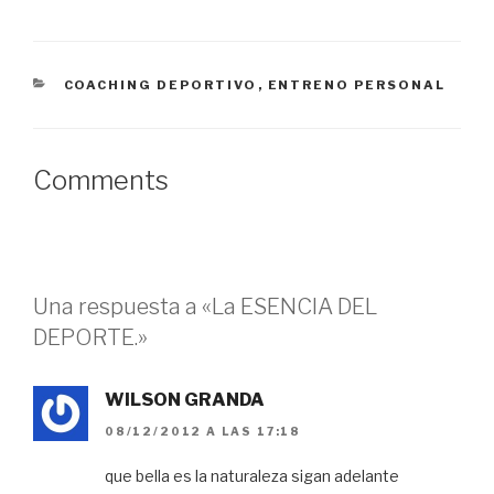
u
n
u
u
n
a
n
e
a
v
a
v
v
e
v
a
e
n
e
)
n
t
n
CATEGORÍAS
COACHING DEPORTIVO
,
ENTRENO PERSONAL
t
a
t
a
n
a
n
a
n
a
n
a
n
u
n
u
e
u
e
v
e
Comments
v
a
v
a
)
a
)
)
Una respuesta a «La ESENCIA DEL
DEPORTE.»
WILSON GRANDA
08/12/2012 A LAS 17:18
que bella es la naturaleza sigan adelante