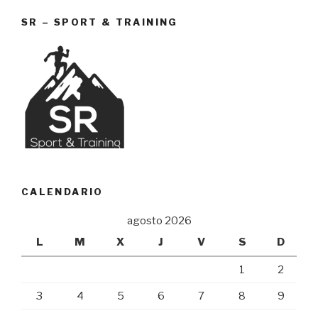
SR – SPORT & TRAINING
CALENDARIO
agosto 2026
L
M
X
J
V
S
D
1
2
3
4
5
6
7
8
9