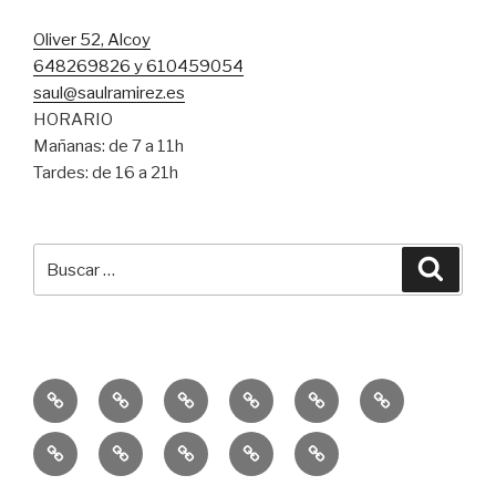
Oliver 52, Alcoy
648269826 y 610459054
saul@saulramirez.es
HORARIO
Mañanas: de 7 a 11h
Tardes: de 16 a 21h
Buscar
Busca
por:
Inicio
Entrenamiento
Entrenamiento
Consejos
Servicio
Equipo
Personal
Funcional
SR
Educación
Publicaciones
10k
Un
Sprint
Física
–
Solidaria
Reto
Trail