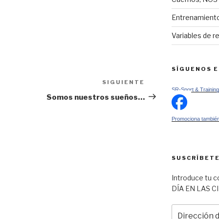
Entrenamiento
Variables de r
SÍGUENOS 
SIGUIENTE
Siguiente
SR-Sport & Training
entrada
Somos nuestros sueños…
Promociona también
SUSCRÍBETE
Introduce tu c
DÍA EN LAS C
Dirección