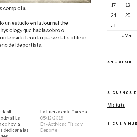
17
18
s completa.
24
25
o un estudio en la
Journal the
31
Physiology
que habla sobre el
« Mar
 intensidad con la que se debe utilizar
no del deportista.
SR – SPORT
SÍGUENOS E
Mis tuits
des!!
La Fuerza en la Carrera
tod@s!! La
05/12/2016
SIGUE A NU
 de hoy la
En «Actividad Física y
 dedicar a las
Deporte»
ades