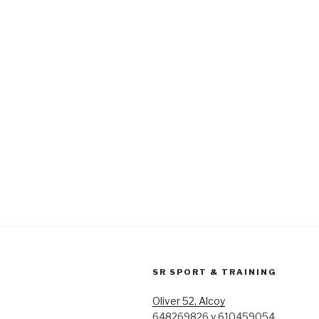
SR SPORT & TRAINING
Oliver 52, Alcoy
648269826 y 610459054