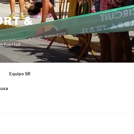
ORT &
s fuerte!!
Equipo SR
ausa