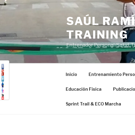
Saltar
al
SAÚL RAMÍ
contenido
TRAINING
Entrenador Personal (Salud, Tra
Inicio
Entrenamiento Perso
Educación Física
Publicaci
Sprint Trail & ECO Marcha