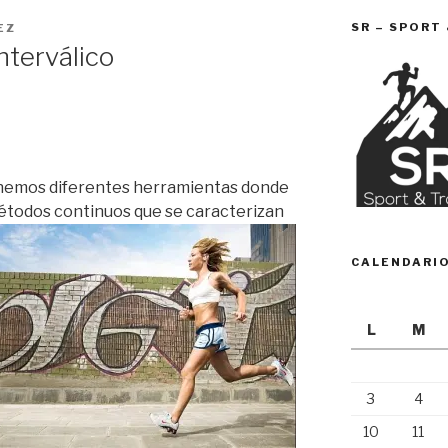
SR – SPORT
EZ
nterválico
nemos diferentes herramientas donde
todos continuos que se caracterizan
CALENDARI
L
M
3
4
10
11