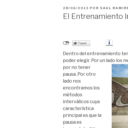
PUBLICADO
28/06/2013
POR
SAUL RAMIR
EL
El Entrenamiento I
Dentro del entrenamiento te
poder elegir. Por un lado los
mé
por no tener
pausa. Por otro
lado nos
encontramos los
métodos
interválicos cuya
característica
principal es que la
pausa es