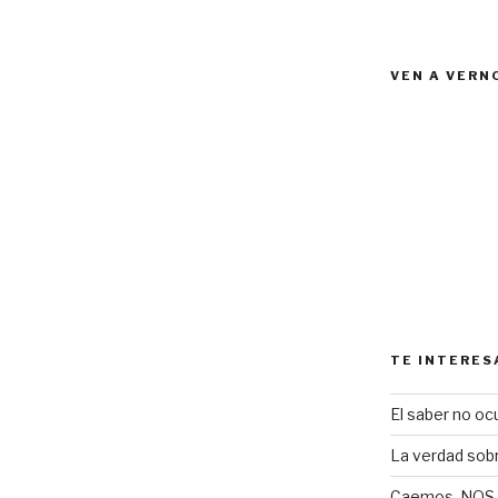
VEN A VERN
TE INTERES
El saber no ocu
La verdad sob
Caemos, NOS