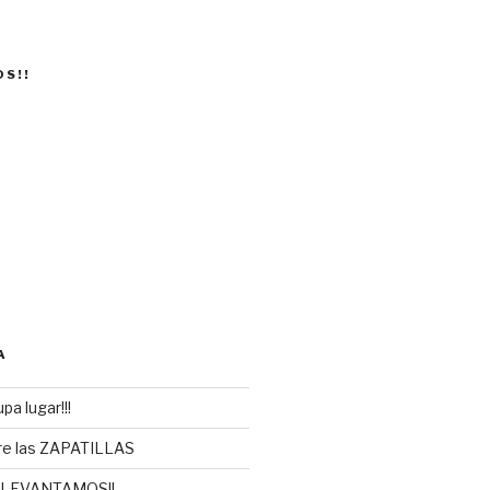
OS!!
A
pa lugar!!!
re las ZAPATILLAS
 LEVANTAMOS!!