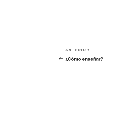
Navegación
Entrada
ANTERIOR
de
anterior:
¿Cómo enseñar?
entradas