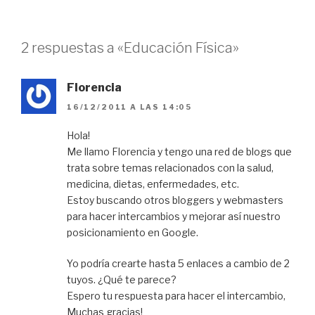
a
n
a
n
u
n
u
e
u
e
v
e
v
a
v
2 respuestas a «Educación Física»
a
)
a
)
)
Florencia
16/12/2011 A LAS 14:05
Hola!
Me llamo Florencia y tengo una red de blogs que
trata sobre temas relacionados con la salud,
medicina, dietas, enfermedades, etc.
Estoy buscando otros bloggers y webmasters
para hacer intercambios y mejorar así nuestro
posicionamiento en Google.
Yo podría crearte hasta 5 enlaces a cambio de 2
tuyos. ¿Qué te parece?
Espero tu respuesta para hacer el intercambio,
Muchas gracias!