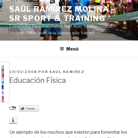
Saltar
SAÚL RAMÍREZ MOLINA –
al
SR SPORT & TRAINING
contenido
Entrenador Personal (Salud, Trail, Run, Triatlón, Fútbol,
Hockey…) Más lejos, más rápido, más fuerte!!
Menú
PUBLICADO
10/01/2008
POR
SAUL RAMIREZ
EL
Educación Física
Un ejemplo de los muchos que existen para fomentar los