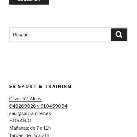
Buscar
Busca
por:
SR SPORT & TRAINING
Oliver 52, Alcoy
648269826 y 610459054
saul@saulramirez.es
HORARIO
Mañanas: de 7 a 11h
Tardes: de 16 a 21h