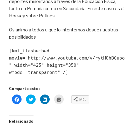
deportes minoritarios a través de la Educación Física,
tanto en Primaria como en Secundaria. En este caso es el
Hockey sobre Patines.
Os animo a todos a que lo intentemos desde nuestras
posibilidades
[kml_flashembed
movie="http://www.youtube.com/v/rytHOhBCuoo
" width="425" height="350"
wmode="transparent" /]
Comparte esto:
H
H
H
H
Más
a
a
a
a
z
z
z
z
c
c
c
c
l
l
l
l
i
i
i
i
c
c
c
c
Relacionado
p
p
p
p
a
a
a
a
r
r
r
r