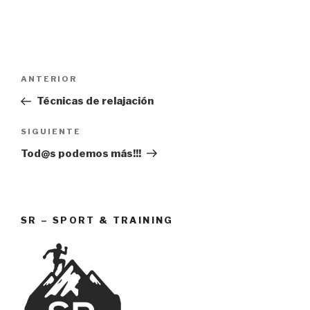
Navegación
Entrada
ANTERIOR
de
anterior:
Técnicas de relajación
entradas
Siguiente
SIGUIENTE
entrada
Tod@s podemos más!!!
SR – SPORT & TRAINING