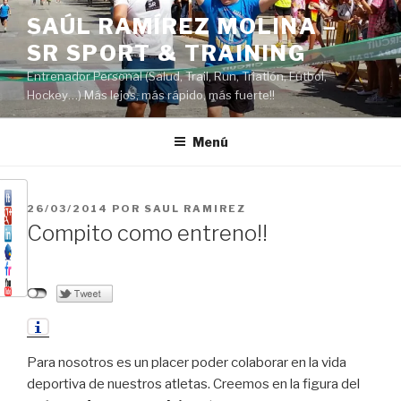
Saltar
SAÚL RAMÍREZ MOLINA –
al
SR SPORT & TRAINING
contenido
Entrenador Personal (Salud, Trail, Run, Triatlón, Fútbol,
Hockey…) Más lejos, más rápido, más fuerte!!
Menú
PUBLICADO
26/03/2014
POR
SAUL RAMIREZ
EL
Compito como entreno!!
Para nosotros es un placer poder colaborar en la vida
deportiva de nuestros atletas. Creemos en la figura del