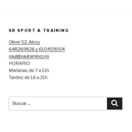
SR SPORT & TRAINING
Oliver 52, Alcoy
648269826 y 610459054
saul@saulramirez.es
HORARIO
Mañanas: de 7 a 11h
Tardes: de 16 a 21h
Buscar
Busca
por: