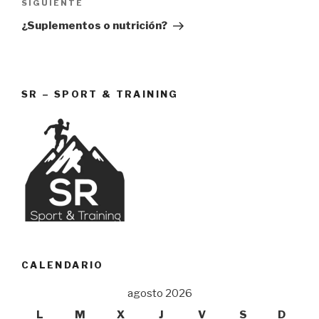
Siguiente
SIGUIENTE
entrada
¿Suplementos o nutrición?
SR – SPORT & TRAINING
CALENDARIO
agosto 2026
L
M
X
J
V
S
D