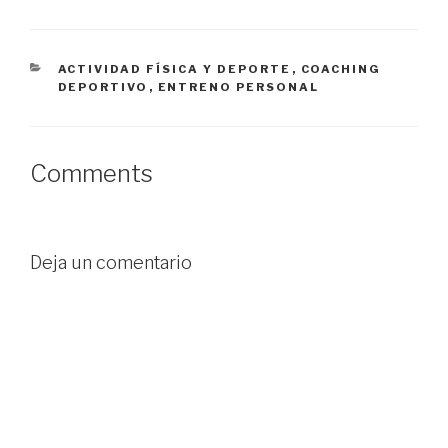
n
a
n
a
n
a
n
u
n
u
e
u
e
v
e
CATEGORÍAS
ACTIVIDAD FÍSICA Y DEPORTE
,
COACHING
v
a
v
a
)
a
DEPORTIVO
,
ENTRENO PERSONAL
)
)
Comments
Deja un comentario