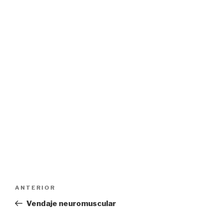
Navegación
Entrada
ANTERIOR
de
anterior:
Vendaje neuromuscular
entradas