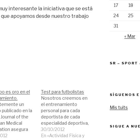
17
18
y interesante la iniciativa que se está
24
25
 y que apoyamos desde nuestro trabajo
31
« Mar
SR – SPORT
po es oro en el
Test para futbolistas
SÍGUENOS E
amiento.
Nosotros creemos en
temente un
el entrenamiento
Mis tuits
 publicado en la
personal para cada
 Journal of the
deportista de cada
an Medical
especialidad deportiva,
SIGUE A NU
ation asegura
incluso para deportes
30/10/2012
ra mantener el
2012
de equipo. Por este
En «Actividad Física y