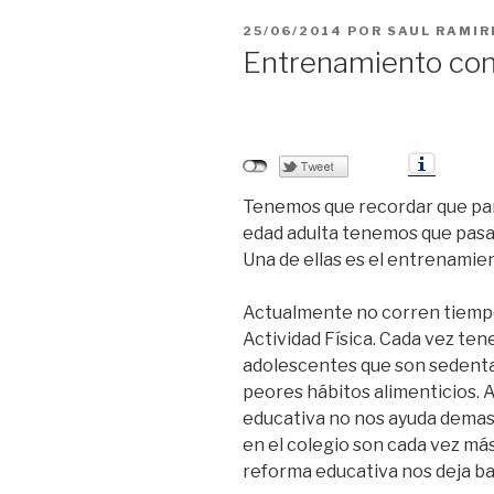
PUBLICADO
25/06/2014
POR
SAUL RAMIR
EL
Entrenamiento co
Tenemos que recordar que para
edad adulta tenemos que pasar
Una de ellas es el entrenami
Actualmente no corren tiempo
Actividad Física. Cada vez te
adolescentes que son sedenta
peores hábitos alimenticios. 
educativa no nos ayuda demasi
en el colegio son cada vez más
reforma educativa nos deja ba