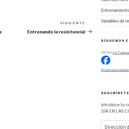
Entrenamiento
Variables de r
SIGUIENTE
Siguiente
entrada
a
Entrenando la resistencia!
SÍGUENOS 
SR-Sport & Training
Promociona también
SUSCRÍBETE
Introduce tu c
DÍA EN LAS C
Dirección