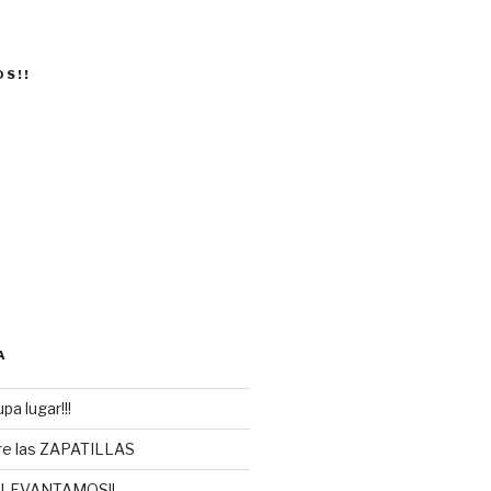
OS!!
A
pa lugar!!!
re las ZAPATILLAS
 LEVANTAMOS!!