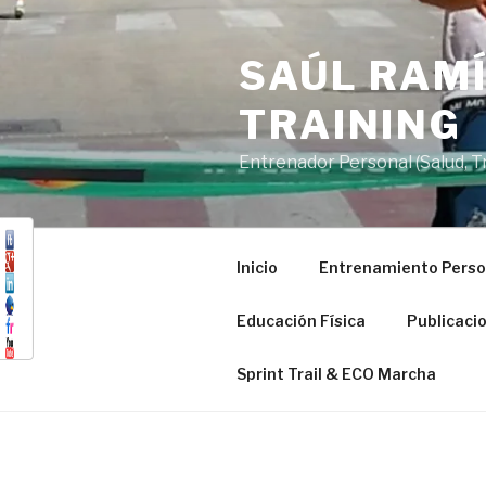
Saltar
al
SAÚL RAMÍ
contenido
TRAINING
Entrenador Personal (Salud, Tra
Inicio
Entrenamiento Perso
Educación Física
Publicaci
Sprint Trail & ECO Marcha