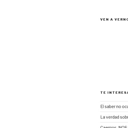
VEN A VERN
TE INTERES
El saber no ocu
La verdad sob
Caemos, NOS