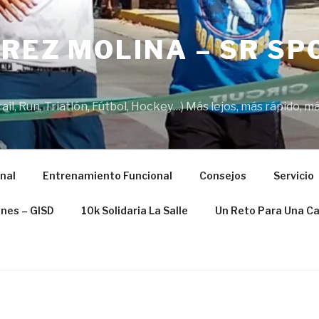
REZ MOLINA – SR SP
il, Run, Triatlón, Fútbol, Hockey…) Más lejos, más rápido, má
nal
Entrenamiento Funcional
Consejos
Servicio
ones – GISD
10k Solidaria La Salle
Un Reto Para Una C