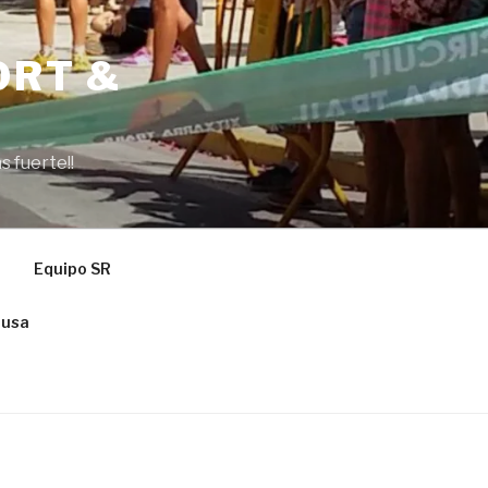
ORT &
s fuerte!!
Equipo SR
ausa