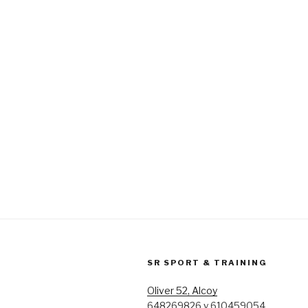
SR SPORT & TRAINING
Oliver 52, Alcoy
648269826 y 610459054