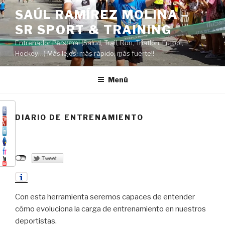
Saltar
SAÚL RAMÍREZ MOLINA –
al
SR SPORT & TRAINING
contenido
Entrenador Personal (Salud, Trail, Run, Triatlón, Fútbol,
Hockey…) Más lejos, más rápido, más fuerte!!
Menú
DIARIO DE ENTRENAMIENTO
Con esta herramienta seremos capaces de entender
cómo evoluciona la carga de entrenamiento en nuestros
deportistas.