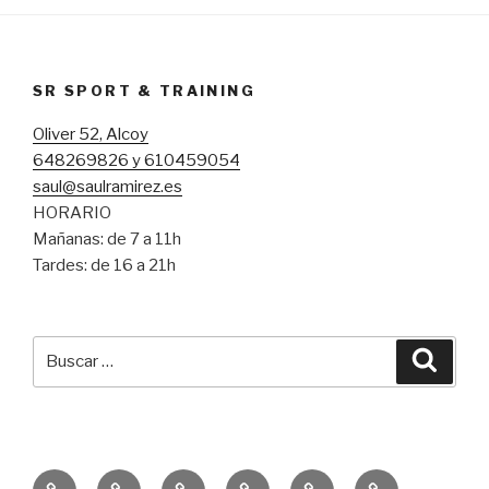
SR SPORT & TRAINING
Oliver 52, Alcoy
648269826 y 610459054
saul@saulramirez.es
HORARIO
Mañanas: de 7 a 11h
Tardes: de 16 a 21h
Buscar
Busca
por:
Inicio
Entrenamiento
Entrenamiento
Consejos
Servicio
Equipo