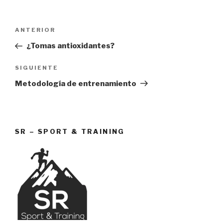
Navegación
Entrada
ANTERIOR
de
anterior:
¿Tomas antioxidantes?
entradas
Siguiente
SIGUIENTE
entrada
Metodología de entrenamiento
SR – SPORT & TRAINING