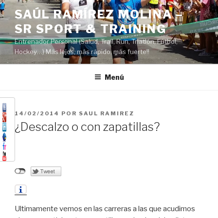
Saltar
SAÚL RAMÍREZ MOLINA –
al
SR SPORT & TRAINING
contenido
Entrenador Personal (Salud, Trail, Run, Triatlón, Fútbol,
Hockey…) Más lejos, más rápido, más fuerte!!
Menú
PUBLICADO
14/02/2014
POR
SAUL RAMIREZ
EL
¿Descalzo o con zapatillas?
Ultimamente vemos en las carreras a las que acudimos