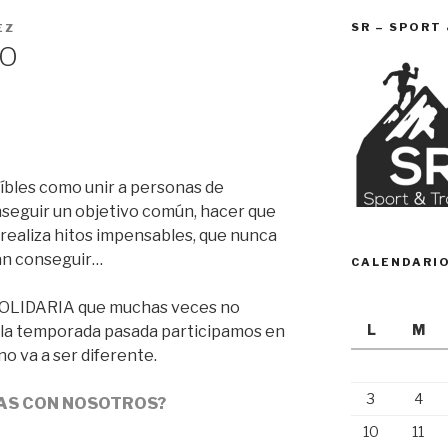
SR – SPORT
EZ
IO
eíbles como unir a personas de
nseguir un objetivo común, hacer que
realiza hitos impensables, que nunca
an conseguir…
CALENDARI
SOLIDARIA que muchas veces no
L
M
la temporada pasada participamos en
 no va a ser diferente.
3
4
AS CON NOSOTROS?
10
11