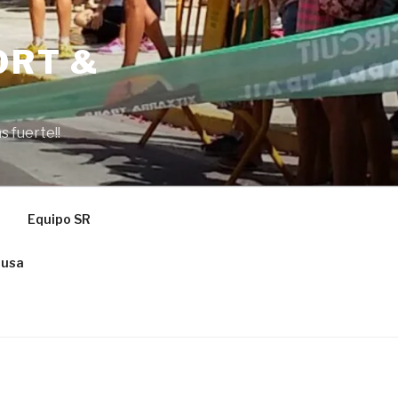
ORT &
s fuerte!!
Equipo SR
ausa