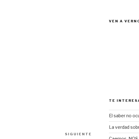
VEN A VERN
TE INTERES
El saber no ocu
La verdad sob
SIGUIENTE
Siguiente
Caemos, NOS