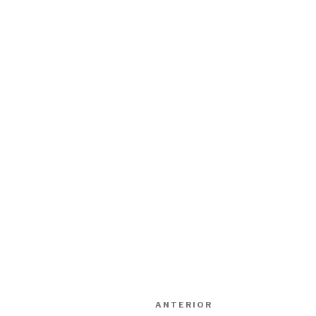
Navegación
Entrada
ANTERIOR