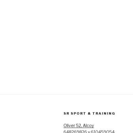
SR SPORT & TRAINING
Oliver 52, Alcoy
648269826 y 610459054