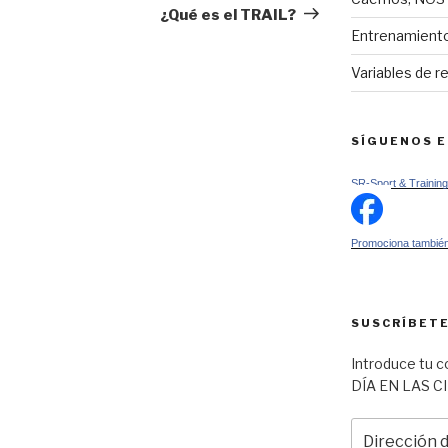
entrada
¿Qué es el TRAIL?
Entrenamiento
Variables de r
SÍGUENOS 
SR-Sport & Training
Promociona también
SUSCRÍBETE
Introduce tu c
DÍA EN LAS C
Dirección