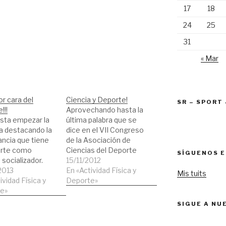
17
18
24
25
31
« Mar
r cara del
Ciencia y Deporte!
SR – SPORT
!!!
Aprovechando hasta la
sta empezar la
última palabra que se
 destacando la
dice en el VII Congreso
ncia que tiene
de la Asociación de
orte como
Ciencias del Deporte
SÍGUENOS E
socializador.
queremos aportar
15/11/2012
amos que el
2013
todavía, en la medida de
En «Actividad Física y
Mis tuits
 sábado se
ividad Física y
lo posible más ciencia a
Deporte»
 la I edición del
e»
la web. Nosotros
ailSolidari. Una
intentamos hacer
SIGUE A NU
de carrera de
entrenamientos
a de 47,5km
personalizados y que se