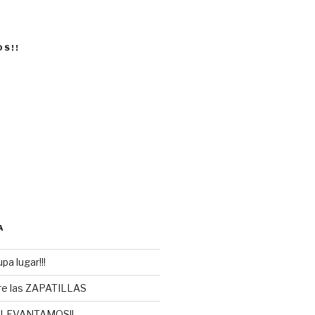
OS!!
A
pa lugar!!!
re las ZAPATILLAS
 LEVANTAMOS!!