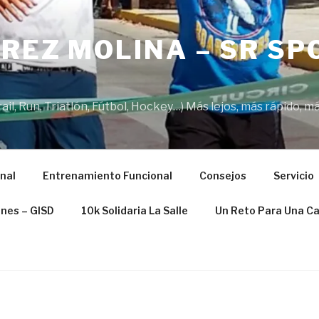
REZ MOLINA – SR SP
il, Run, Triatlón, Fútbol, Hockey…) Más lejos, más rápido, má
nal
Entrenamiento Funcional
Consejos
Servicio
ones – GISD
10k Solidaria La Salle
Un Reto Para Una C