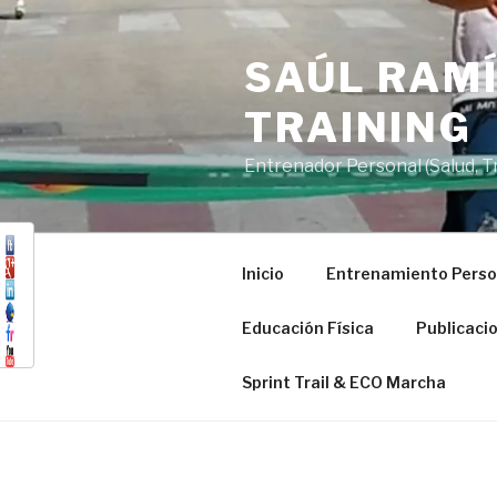
Saltar
al
SAÚL RAMÍ
contenido
TRAINING
Entrenador Personal (Salud, Tra
Inicio
Entrenamiento Perso
Educación Física
Publicaci
Sprint Trail & ECO Marcha