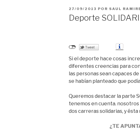
PUBLICADO
27/09/2013
POR
SAUL RAMIR
EL
Deporte SOLIDAR
Si el deporte hace cosas incr
diferentes creencias para co
las personas sean capaces de 
se habían planteado que podí
Queremos destacar la parte 
tenemos en cuenta. nosotros 
dos carreras solidarias, y ésta
¿TE APUNT