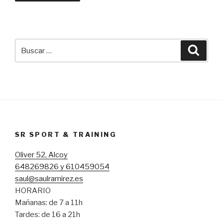
Buscar
Busca
por:
SR SPORT & TRAINING
Oliver 52, Alcoy
648269826 y 610459054
saul@saulramirez.es
HORARIO
Mañanas: de 7 a 11h
Tardes: de 16 a 21h