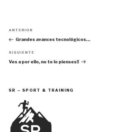
Navegación
Entrada
ANTERIOR
de
anterior:
Grandes avances tecnológicos…
entradas
Siguiente
SIGUIENTE
entrada
Ves a por ello, no te lo pienses!!
SR – SPORT & TRAINING