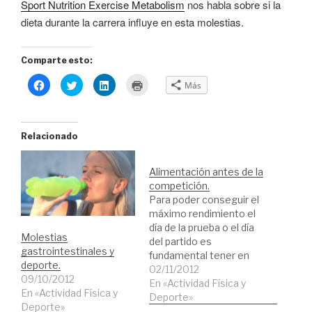
Sport Nutrition Exercise Metabolism
nos habla sobre si la
dieta durante la carrera influye en esta molestias.
Comparte esto:
H
H
H
H
Más
a
a
a
a
z
z
z
z
c
c
c
c
l
l
l
l
i
i
i
i
c
c
c
c
Relacionado
p
p
p
p
a
a
a
a
r
r
r
r
a
a
a
a
Alimentación antes de la
c
c
c
i
o
o
o
m
competición.
m
m
m
p
p
p
p
r
Para poder conseguir el
a
a
a
i
máximo rendimiento el
r
r
r
m
t
t
t
i
día de la prueba o el día
i
i
i
r
Molestias
r
r
r
(
del partido es
e
e
e
S
gastrointestinales y
fundamental tener en
n
n
n
e
deporte.
F
T
L
a
cuenta la alimentación.
02/11/2012
a
w
i
b
09/10/2012
c
i
n
r
Debemos evitar tener
En «Actividad Física y
e
t
k
e
En «Actividad Física y
digestiones pesadas
Deporte»
b
t
e
e
Deporte»
o
e
d
n
que nos ocasionen